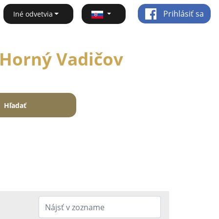
Prihlásiť sa
Iné odvetvia
- Horný Vadičov
Hľadať