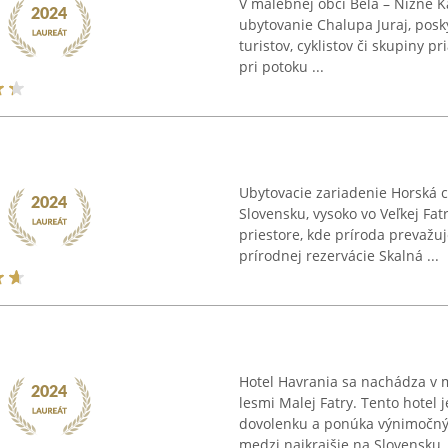
V malebnej obci Belá – Nižné K
ubytovanie Chalupa Juraj, posk
turistov, cyklistov či skupiny p
pri potoku ...
Ubytovacie zariadenie Horská 
Slovensku, vysoko vo Veľkej Fa
priestore, kde príroda prevažuj
prírodnej rezervácie Skalná ...
Hotel Havrania sa nachádza v 
lesmi Malej Fatry. Tento hotel
dovolenku a ponúka výnimočný 
medzi najkrajšie na Slovensku. .