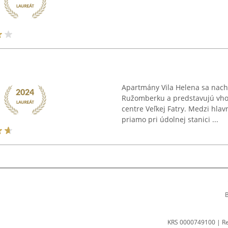
Apartmány Vila Helena sa nach
Ružomberku a predstavujú vhod
centre Veľkej Fatry. Medzi hlav
priamo pri údolnej stanici ...
B
KRS 0000749100 | R