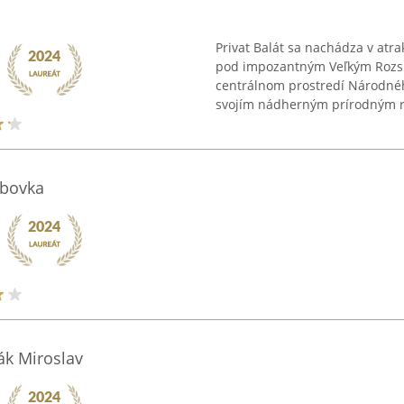
Privat Balát sa nachádza v atra
pod impozantným Veľkým Rozsu
centrálnom prostredí Národnéh
svojím nádherným prírodným r
abovka
ák Miroslav