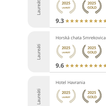
Laureáti
9.3
Horská chata Smrekovica
Laureáti
9.6
Hotel Havrania
Laureáti