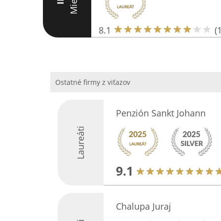
Miesto
III
8.1
(
Ostatné firmy z viťazov
Penzión Sankt Johann
Laureáti
9.1
Chalupa Juraj