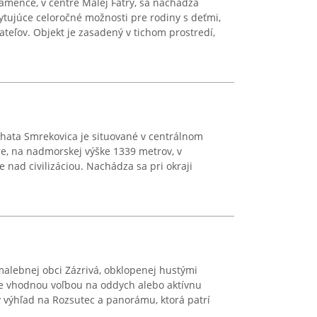
amence, v centre Malej Fatry, sa nachádza
ytujúce celoročné možnosti pre rodiny s deťmi,
riateľov. Objekt je zasadený v tichom prostredí,
chata Smrekovica je situované v centrálnom
tre, na nadmorskej výške 1339 metrov, v
e nad civilizáciou. Nachádza sa pri okraji
malebnej obci Zázrivá, obklopenej hustými
 je vhodnou voľbou na oddych alebo aktívnu
výhľad na Rozsutec a panorámu, ktorá patrí
..