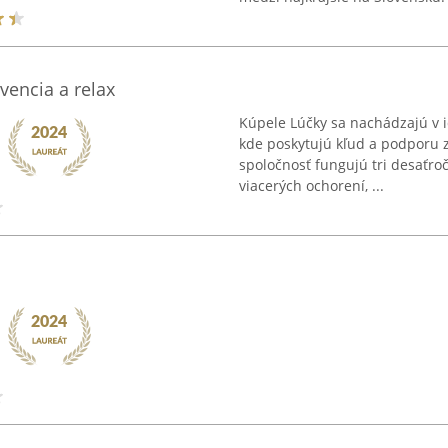
vencia a relax
Kúpele Lúčky sa nachádzajú v i
kde poskytujú kľud a podporu zd
spoločnosť fungujú tri desaťro
viacerých ochorení, ...