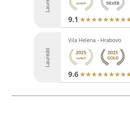
Laureáti
9.1
Vila Helena - Hrabovo
Laureáti
9.6