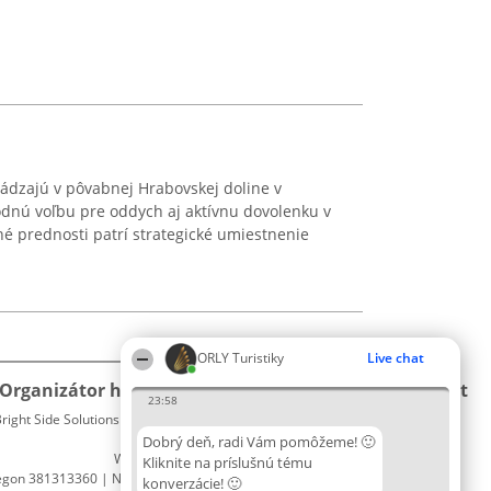
ádzajú v pôvabnej Hrabovskej doline v
nú voľbu pre oddych aj aktívnu dovolenku v
né prednosti patrí strategické umiestnenie
ORLY Turistiky
Live chat
Organizátor hodnotenia
Hodnotenie
Kontakt
23:58
right Side Solutions sp. z o. o. sp. k.
Laureáti
Kontakt
ul. Ruska 22
Lista
Dobrý deň, radi Vám pomôžeme! 🙂
Wrocław 50-079
wszystkich
Kliknite na príslušnú tému
egon 381313360 | NIP 8943132676
Laureatów
konverzácie! 🙂