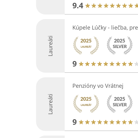
9.4
Kúpele Lúčky - liečba, pre
Laureáti
9
Penzióny vo Vrátnej
Laureáti
9