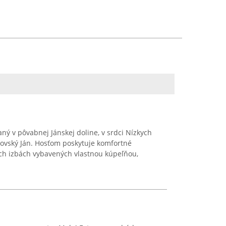
ný v pôvabnej Jánskej doline, v srdci Nízkych
iptovský Ján. Hosťom poskytuje komfortné
ch izbách vybavených vlastnou kúpeľňou,