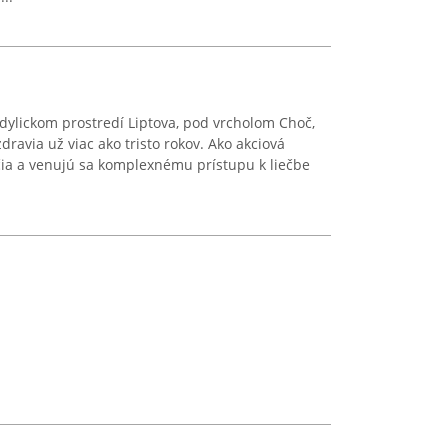
dylickom prostredí Liptova, pod vrcholom Choč,
ravia už viac ako tristo rokov. Ako akciová
čia a venujú sa komplexnému prístupu k liečbe