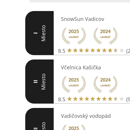
SnowSun Vadicov
Miesto
I
8.5
(
Včelnica Kašička
Miesto
II
8.5
(9
Vadičovský vodopád