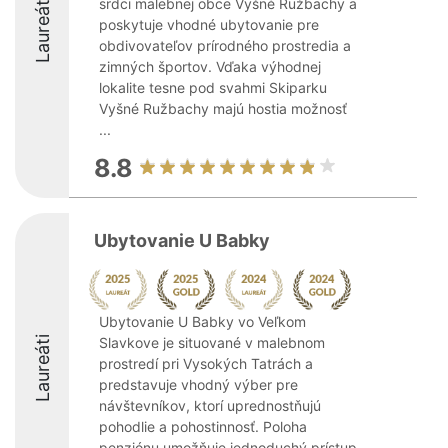
Laureáti
srdci malebnej obce Vyšné Ružbachy a
poskytuje vhodné ubytovanie pre
obdivovateľov prírodného prostredia a
zimných športov. Vďaka výhodnej
lokalite tesne pod svahmi Skiparku
Vyšné Ružbachy majú hostia možnosť
...
8.8
Ubytovanie U Babky
Ubytovanie U Babky vo Veľkom
Laureáti
Slavkove je situované v malebnom
prostredí pri Vysokých Tatrách a
predstavuje vhodný výber pre
návštevníkov, ktorí uprednostňujú
pohodlie a pohostinnosť. Poloha
penziónu umožňuje jednoduchý prístup