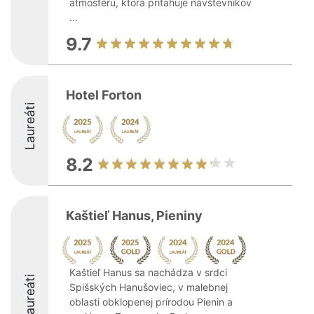
atmosféru, ktorá priťahuje návštevníkov
...
9.7
Hotel Forton
Laureáti
8.2
Kaštieľ Hanus, Pieniny
Kaštieľ Hanus sa nachádza v srdci
Laureáti
Spišských Hanušoviec, v malebnej
oblasti obklopenej prírodou Pienin a