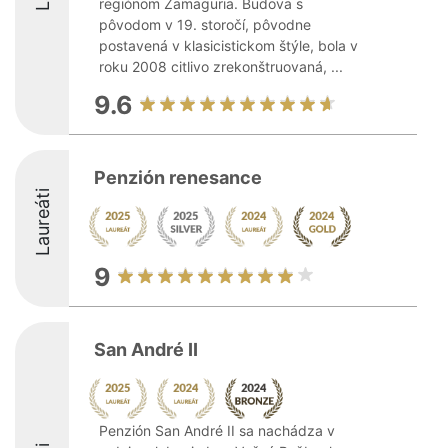
regiónom Zamaguria. Budova s
pôvodom v 19. storočí, pôvodne
postavená v klasicistickom štýle, bola v
roku 2008 citlivo zrekonštruovaná, ...
9.6
Penzión renesance
Laureáti
9
San André II
Penzión San André II sa nachádza v