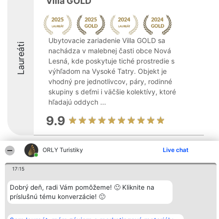
Villa GOLD
Ubytovacie zariadenie Villa GOLD sa
Laureáti
nachádza v malebnej časti obce Nová
Lesná, kde poskytuje tiché prostredie s
výhľadom na Vysoké Tatry. Objekt je
vhodný pre jednotlivcov, páry, rodinné
skupiny s deťmi i väčšie kolektívy, ktoré
hľadajú oddych ...
9.9
ORLY Turistiky
Live chat
Organizátor hodnotenia
Hodnotenie
Kontakt
Bright Side Solutions sp. z o.
Laureáti
Kontakt
17:15
o. sp. k.
Lista
ul. Ruska 22
wszystkich
Wrocław 50-079
Laureatów
Dobrý deň, radi Vám pomôžeme! 🙂 Kliknite na
KRS 0000749100 | Regon
Podmienky
príslušnú tému konverzácie! 🙂
381313360 | NIP 8943132676
Obchodné
+48 508 492 400
podmienky
Zásady