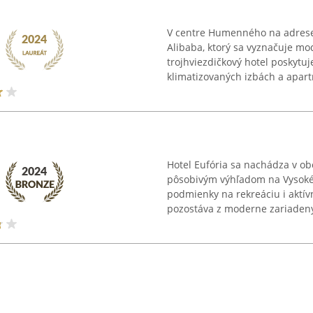
V centre Humenného na adrese
Alibaba, ktorý sa vyznačuje m
trojhviezdičkový hotel poskytu
klimatizovaných izbách a apar
Hotel Eufória sa nachádza v ob
pôsobivým výhľadom na Vysoké
podmienky na rekreáciu i aktí
pozostáva z moderne zariadenýc