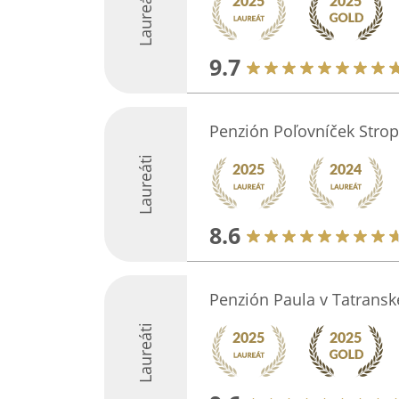
Laureáti
9.7
Penzión Poľovníček Stro
Laureáti
8.6
Penzión Paula v Tatransk
Laureáti