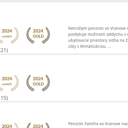
RetroDym penzion vo Vranove n
poskytuje možnosti oddychu v
ubytovacie priestory sídlia na 
izby s klimatizáciou, ...
221)
115)
Penzión Família vo Vranove na