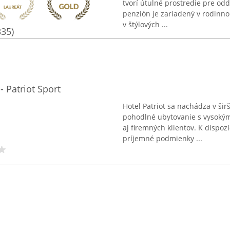
tvorí útulné prostredie pre od
penzión je zariadený v rodinno
v štýlových ...
335)
- Patriot Sport
Hotel Patriot sa nachádza v ši
pohodlné ubytovanie s vysokým
aj firemných klientov. K dispozí
príjemné podmienky ...