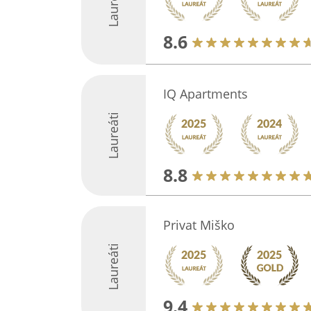
Laureáti
8.6
IQ Apartments
Laureáti
8.8
Privat Miško
Laureáti
9.4