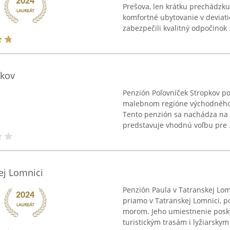
Prešova, len krátku prechádzk
komfortné ubytovanie v deviati
zabezpečili kvalitný odpočinok .
pkov
Penzión Poľovníček Stropkov p
malebnom regióne východného 
Tento penzión sa nachádza na 
predstavuje vhodnú voľbu pre .
ej Lomnici
Penzión Paula v Tatranskej Lom
priamo v Tatranskej Lomnici, 
morom. Jeho umiestnenie posk
turistickým trasám i lyžiarskym 