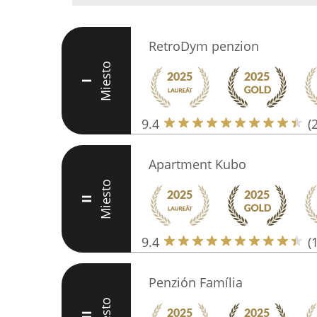
RetroDym penzion
Miesto
I
9.4
(
Apartment Kubo
Miesto
II
9.4
(
Penzión Família