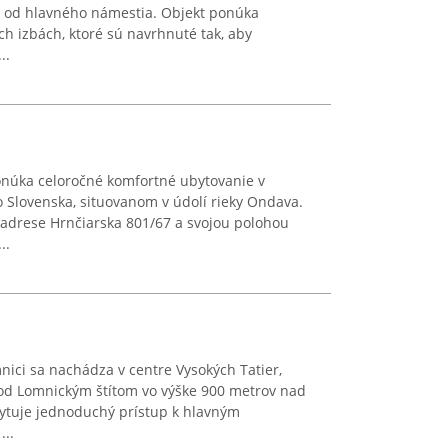
u od hlavného námestia. Objekt ponúka
ch izbách, ktoré sú navrhnuté tak, aby
..
onúka celoročné komfortné ubytovanie v
Slovenska, situovanom v údolí rieky Ondava.
adrese Hrnčiarska 801/67 a svojou polohou
..
nici sa nachádza v centre Vysokých Tatier,
pod Lomnickým štítom vo výške 900 metrov nad
ytuje jednoduchý prístup k hlavným
...