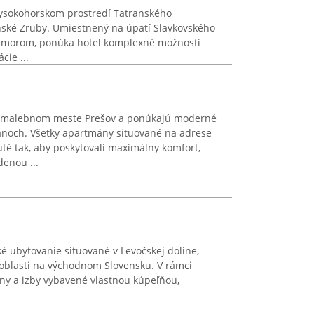
vysokohorskom prostredí Tatranského
nské Zruby. Umiestnený na úpätí Slavkovského
d morom, ponúka hotel komplexné možnosti
cie ...
v malebnom meste Prešov a ponúkajú moderné
noch. Všetky apartmány situované na adrese
té tak, aby poskytovali maximálny komfort,
enou ...
ké ubytovanie situované v Levočskej doline,
 oblasti na východnom Slovensku. V rámci
ny a izby vybavené vlastnou kúpeľňou,