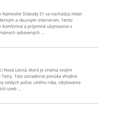
 Námestie Slobody 51 sa nachádza Hotel
oderným a vkusným interiérom. Tento
je komfortné a príjemné ubytovanie v
tmánoch vybavených ...
ci Nová Lesná, ktorá je známa svojím
 Tatry. Toto zariadenie ponúka vhodné
vny oddych počas celého roka. Ubytovanie
h izieb ...