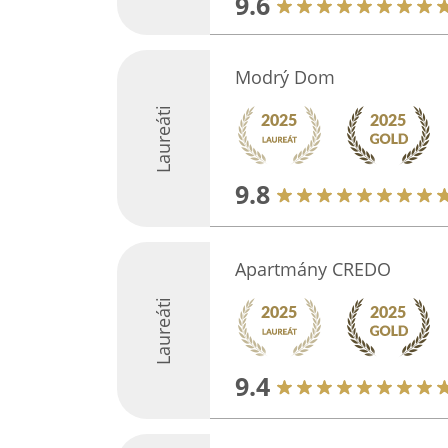
9.6
Modrý Dom
Laureáti
9.8
Apartmány CREDO
Laureáti
9.4