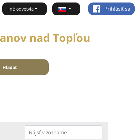
Prihlásiť sa
Iné odvetvia
Vranov nad Topľou
Hľadať