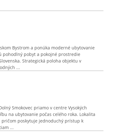
šskom Bystrom a ponúka moderné ubytovanie
jú pohodlný pobyt a pokojné prostredie
Slovenska. Strategická poloha objektu v
odných ...
 Dolný Smokovec priamo v centre Vysokých
ľbu na ubytovanie počas celého roka. Lokalita
, pričom poskytuje jednoduchý prístup k
iam ...