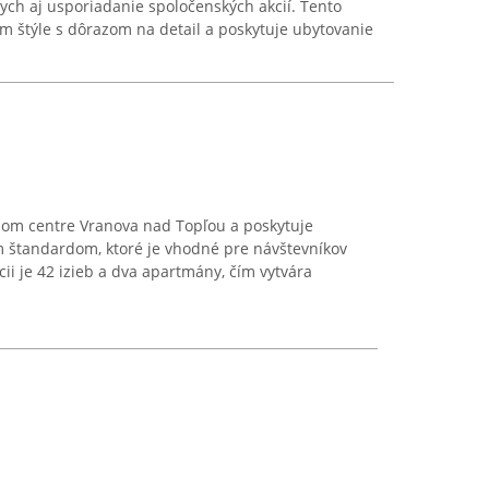
dych aj usporiadanie spoločenských akcií. Tento
m štýle s dôrazom na detail a poskytuje ubytovanie
ršom centre Vranova nad Topľou a poskytuje
 štandardom, ktoré je vhodné pre návštevníkov
cii je 42 izieb a dva apartmány, čím vytvára