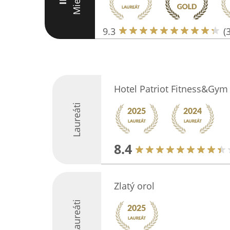
Miesto
III
9.3
(
Hotel Patriot Fitness&Gym 
Laureáti
8.4
Zlatý orol
Laureáti