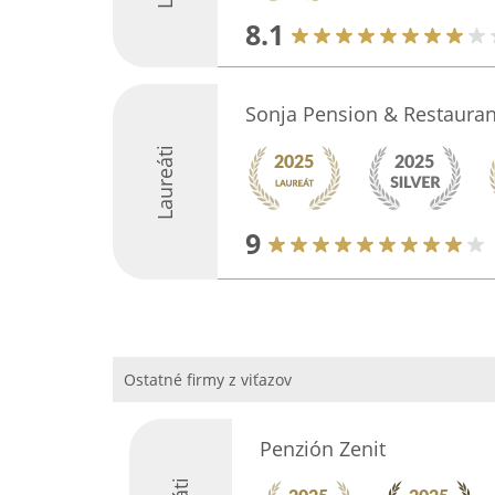
8.1
Sonja Pension & Restauran
Laureáti
9
Ostatné firmy z viťazov
Penzión Zenit