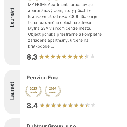
MY HOME Apartments predstavuje
Laureáti
apartmánový dom, ktorý pôsobí v
Bratislave už od roku 2008. Sídlom je
tichá rezidenčná oblasť na adrese
Mýtna 23A v širšom centre mesta.
Objekt ponúka priestranné a kompletne
zariadené apartmány, určené na
krátkodobé ...
8.3
Penzion Ema
Laureáti
8.4
Dubtour Group, s.r.o.