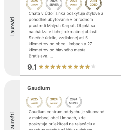
Chata v Údolí slnka poskytuje štýlové a
Laureáti
pohodlné ubytovanie v prírodnom
prostredí Malých Karpát. Objekt sa
nachádza v tichej rekreačnej oblasti
Slnečné údolie, vzdialenej asi 5
kilometrov od obce Limbach a 27
kilometrov od hlavného mesta
Bratislava. ...
9.1
Gaudium
Gaudium centrum oddychu je situované
Laureáti
v malebnej obci Limbach, kde
poskytuje príležitosti na relaxáciu a
nezabudnuteľné zážitky v tichom