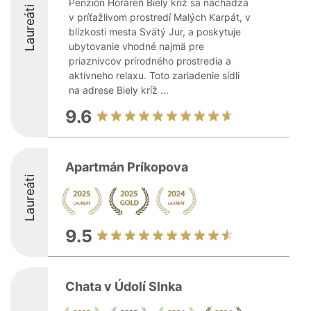
Penzión Horáreň Biely kríž sa nachádza
Laureáti
v príťažlivom prostredí Malých Karpát, v
blízkosti mesta Svätý Jur, a poskytuje
ubytovanie vhodné najmä pre
priaznivcov prírodného prostredia a
aktívneho relaxu. Toto zariadenie sídli
na adrese Biely kríž ...
9.6
Apartmán Príkopova
Laureáti
9.5
Chata v Údolí Slnka