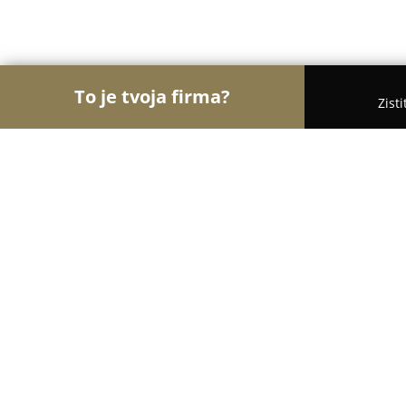
To je tvoja firma?
Zist
Orly Turistiky
Hotely, Penzióny, Cestovné kancelá
Penzión Nezábudka
8.4
(186)
Stropkov, Hviezdoslavova 28