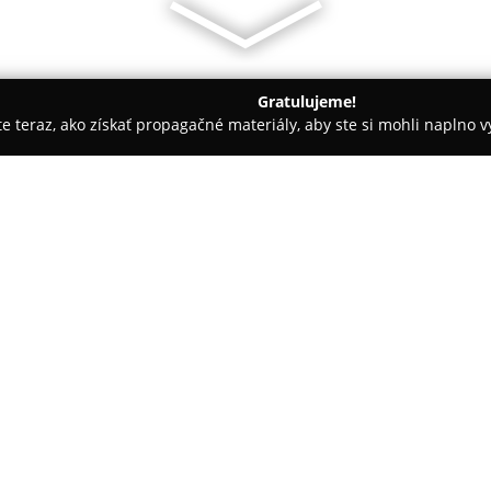
Gratulujeme!
ite teraz, ako získať propagačné materiály, aby ste si mohli naplno 
rie - Stropkov
Penzión Nezábudka
O spoločnosti:
Penzión Nezábudka
v Stropko
ubytovanie, ktoré oceňujú host
Situovaný na Hviezdoslavovej ul
jednoduchým prístupom k mes
Penzión ponúka bezplatné súkr
určenú na relaxáciu. Prítomná r