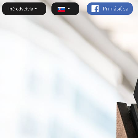
Prihlásiť sa
Iné odvetvia