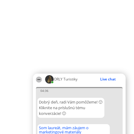
ORLY Turistiky
Live chat
04:36
Dobrý deň, radi Vám pomôžeme! 🙂
Kliknite na príslušnú tému
konverzácie! 🙂
Som laureát, mám záujem o
marketingové materiály