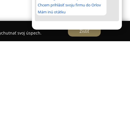
Chcem prihlásiť svoju firmu do Orlov
Mám inú otátku
Zistiť
vychutnať svoj úspech.
ve predstavuje pohodlné a vyhľadávané
ia pre svoju úroveň komfortu a pohostinnosti.
ici 28, poskytuje strategickú polohu s
tským službám.
omné parkovanie, spoločenský salónik a záhradu
eštaurácia servíruje tradičné jedlá, pričom