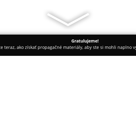
Gratulujeme!
ite teraz, ako získať propagačné materiály, aby ste si mohli naplno 
árie - Harichovce
Leone Reštaurácia , Pub a Penzión
O spoločnosti:
Penzión a reštaurácia Leone sí
zázemie na objavovanie prírodný
blízkosti významných miest, ak
Podhradie, spolu s jednoduchý
vytvára z tohto zariadenia výbo