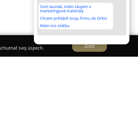
Som laureát, mám záujem o
marketingové materiály
Chcem prihlásiť svoju firmu do Orlov
Mám inú otátku
Zistiť
vychutnať svoj úspech.
dliaca v obci Harichovce poskytuje vhodné
ch aj historických krás Spiša. Jej poloha v tesnej
o sú Levoča, Spišská Nová Ves a Spišské
m prístupom do Národného parku Slovenský raj,
rný východiskový bod na turistické aktivity a