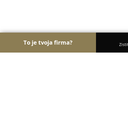
To je tvoja firma?
Zist
Orly Turistiky
Hotely, Penzióny, Cestovné kancel
Leone Reštaurácia , Pub a Penzión
9
(78)