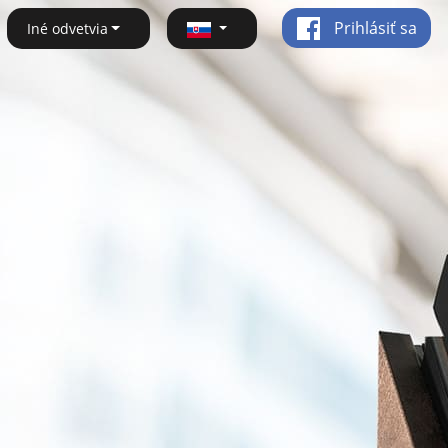
Prihlásiť sa
Iné odvetvia