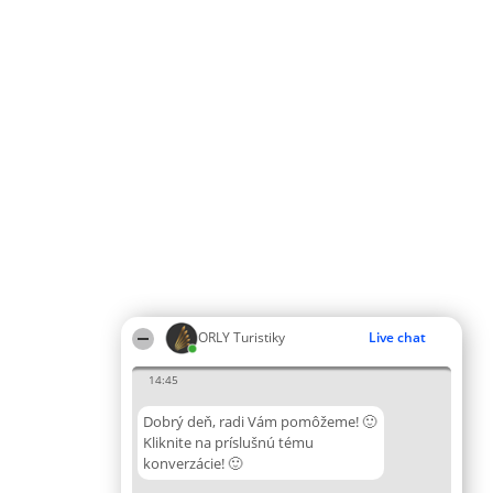
ORLY Turistiky
Live chat
14:45
Dobrý deň, radi Vám pomôžeme! 🙂
Kliknite na príslušnú tému
konverzácie! 🙂