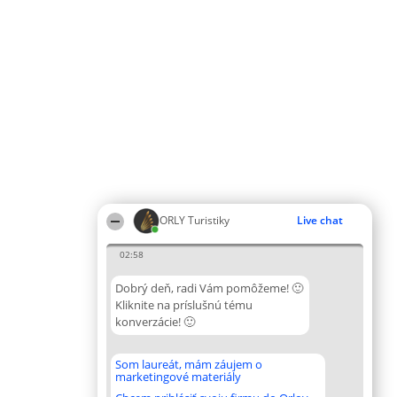
ORLY Turistiky
Live chat
02:58
Dobrý deň, radi Vám pomôžeme! 🙂
Kliknite na príslušnú tému
konverzácie! 🙂
Som laureát, mám záujem o
marketingové materiály