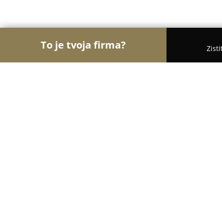
To je tvoja firma?
Zist
Orly Turistiky
Hotely, Penzióny, Cestovné kancelá
Penzion Green House
9.4
(139)
Štúrovo, Krátka 7