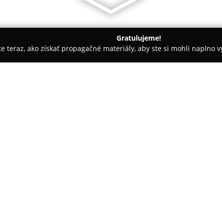
Gratulujeme!
ite teraz, ako získať propagačné materiály, aby ste si mohli naplno 
rie - Štúrovo
Penzion Green House
O spoločnosti:
Penzion Green House
sa nachá
tých, ktorí preferujú pokojnú a
situovaný len krátku prechádz
Thermal Resort, čo je výhodou 
relaxačné aktivity. Ubytovacie
ubytovania, vrátane izieb, štú
klimatizáciou a televíziou, ab