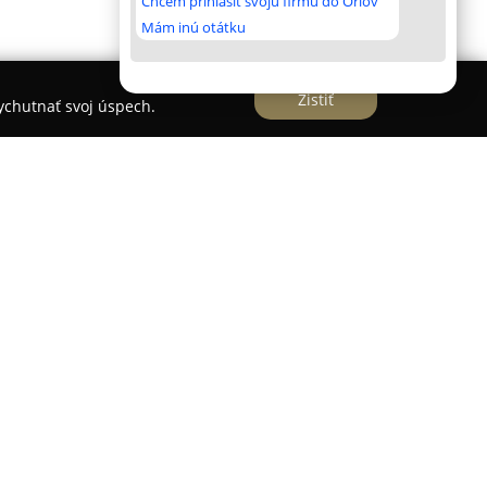
Chcem prihlásiť svoju firmu do Orlov
Mám inú otátku
Zistiť
vychutnať svoj úspech.
dza v meste Štúrovo a je vhodným miestom pre
lebo aktívnu dovolenku v Podunajskej nížine. Je
ku od populárneho termálneho kúpaliska Vadaš
pre návštevníkov hľadajúcich oddych pri vode a
 zariadenie ponúka rozmanité možnosti
dií či apartmánov, často vybavených kuchynkou,
y poskytovalo maximálny komfort hosťom.