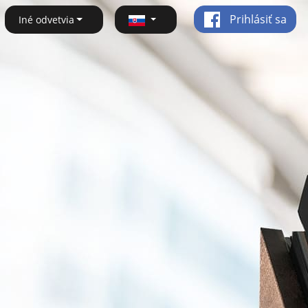
Prihlásiť sa
Iné odvetvia