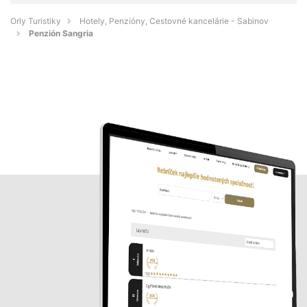
Orly Turistiky
Hotely, Penzióny, Cestovné kancelárie - Sabinov
Penzión Sangria