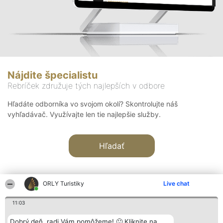
Nájdite špecialistu
Rebríček združuje tých najlepších v odbore
Hľadáte odborníka vo svojom okolí? Skontrolujte náš
vyhľadávač. Využívajte len tie najlepšie služby.
Hľadať
ORLY Turistiky
Live chat
11:03
Organizátor hodnotenia
Hodnotenie
Kontakt
Dobrý deň, radi Vám pomôžeme! 🙂 Kliknite na