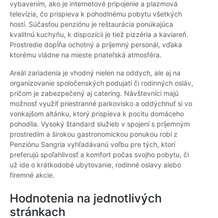
vybavením, ako je internetové pripojenie a plazmová
televízia, čo prispieva k pohodlnému pobytu všetkých
hostí. Súčasťou penziónu je reštaurácia ponúkajúca
kvalitnú kuchyňu, k dispozícii je tiež pizzéria a kaviareň.
Prostredie dopĺňa ochotný a príjemný personál, vďaka
ktorému vládne na mieste priateľská atmosféra.
Areál zariadenia je vhodný nielen na oddych, ale aj na
organizovanie spoločenských podujatí či rodinných osláv,
pričom je zabezpečený aj catering. Návštevníci majú
možnosť využiť priestranné parkovisko a oddýchnuť si vo
vonkajšom altánku, ktorý prispieva k pocitu domáceho
pohodlia. Vysoký štandard služieb v spojení s príjemným
prostredím a širokou gastronomickou ponukou robí z
Penziónu Sangria vyhľadávanú voľbu pre tých, ktorí
preferujú spoľahlivosť a komfort počas svojho pobytu, či
už ide o krátkodobé ubytovanie, rodinné oslavy alebo
firemné akcie.
Hodnotenia na jednotlivých
stránkach