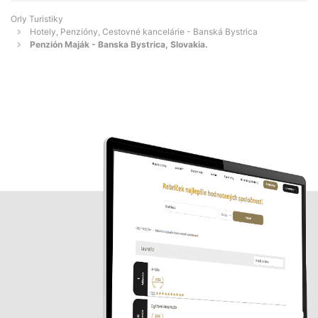
Orly Turistiky
Hotely, Penzióny, Cestovné kancelárie - Banská Bystrica
Penzión Maják - Banska Bystrica, Slovakia.