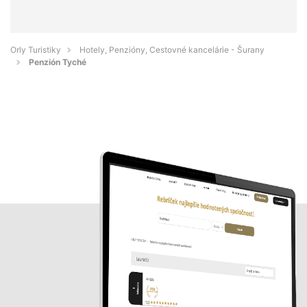
Orly Turistiky
Hotely, Penzióny, Cestovné kancelárie - Šurany
Penzión Tyché