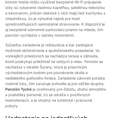
ktorom hostia môžu využívať bezplatné Wi-Fi pripojenie.
Izby sú vybavené vlastnou kúpeľňou, satelitnou televíziou
a kávovarom, pričom niektoré z nich majú tiež kuchynku s
chladničkou, čo je výhodné najmä pre hostí
uprednostňujúcich samostatné stravovanie. K dispozícii je
aj bezplatné súkromné parkovisko priamo na mieste, čím
penzión vychádza v ústrety motoristom.
Súčasťou zariadenia je reštaurácia a bar zaisťujúce
možnosti občerstvenia a spoločenského posedenia. Vo
vonkajších priestoroch sa nachádza terasa a záhrada,
ktoré poskytujú príležitosť na oddych a relax. Penzión sa
nachádza v lokalite Šurany, ktorá je priaznivým
východiskovým bodom pre poznávanie okolia a
neďalekého golfového ihriska. Zariadenie zároveň ponúka
rodinné izby, čím zaručuje pohodlie aj pre väčšie skupiny.
Penzión Tyché
je oceňovaný pre čistotu, útulnú atmosféru
a priateľský personál, čo sa odráža v pozitívnych
hodnoteniach, a je vhodný na turistické i pracovné
pobyty.