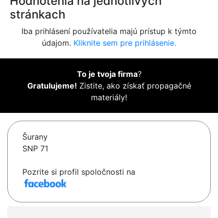
Hodnotenia na jednotlivých
stránkach
Iba prihlásení používatelia majú prístup k týmto
údajom.
Kliknite sem pre prihlásenie.
To je tvoja firma
?
Gratulujeme!
Zistite, ako získať propagačné
materiály!
Šurany
SNP 71
Pozrite si profil spoločnosti na