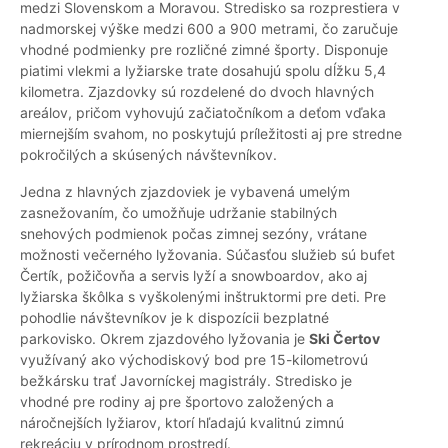
medzi Slovenskom a Moravou. Stredisko sa rozprestiera v
nadmorskej výške medzi 600 a 900 metrami, čo zaručuje
vhodné podmienky pre rozličné zimné športy. Disponuje
piatimi vlekmi a lyžiarske trate dosahujú spolu dĺžku 5,4
kilometra. Zjazdovky sú rozdelené do dvoch hlavných
areálov, pričom vyhovujú začiatočníkom a deťom vďaka
miernejším svahom, no poskytujú príležitosti aj pre stredne
pokročilých a skúsených návštevníkov.
Jedna z hlavných zjazdoviek je vybavená umelým
zasnežovaním, čo umožňuje udržanie stabilných
snehových podmienok počas zimnej sezóny, vrátane
možnosti večerného lyžovania. Súčasťou služieb sú bufet
Čertík, požičovňa a servis lyží a snowboardov, ako aj
lyžiarska škôlka s vyškolenými inštruktormi pre deti. Pre
pohodlie návštevníkov je k dispozícii bezplatné
parkovisko. Okrem zjazdového lyžovania je
Ski Čertov
využívaný ako východiskový bod pre 15-kilometrovú
bežkársku trať Javorníckej magistrály. Stredisko je
vhodné pre rodiny aj pre športovo založených a
náročnejších lyžiarov, ktorí hľadajú kvalitnú zimnú
rekreáciu v prírodnom prostredí.