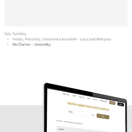
Orly Turistiky
Hotely, Penzióny, Cestovné kancelárie - Lazy pod Makytou
Ski Čertov - Javorníky