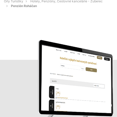
Orly Turistiky
Hotely, Penzióny, Cestovné kancelárie - Zuberec
Penzión Roháčan