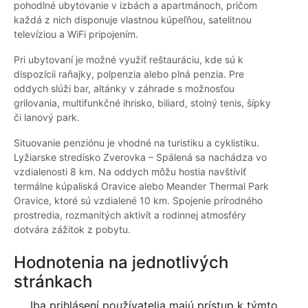
pohodlné ubytovanie v izbách a apartmánoch, pričom
každá z nich disponuje vlastnou kúpeľňou, satelitnou
televíziou a WiFi pripojením.
Pri ubytovaní je možné využiť reštauráciu, kde sú k
dispozícii raňajky, polpenzia alebo plná penzia. Pre
oddych slúži bar, altánky v záhrade s možnosťou
grilovania, multifunkčné ihrisko, biliard, stolný tenis, šípky
či lanový park.
Situovanie penziónu je vhodné na turistiku a cyklistiku.
Lyžiarske stredisko Zverovka – Spálená sa nachádza vo
vzdialenosti 8 km. Na oddych môžu hostia navštíviť
termálne kúpaliská Oravice alebo Meander Thermal Park
Oravice, ktoré sú vzdialené 10 km. Spojenie prírodného
prostredia, rozmanitých aktivít a rodinnej atmosféry
dotvára zážitok z pobytu.
Hodnotenia na jednotlivých
stránkach
Iba prihlásení používatelia majú prístup k týmto