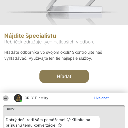
Nájdite špecialistu
Rebríček združuje tých najlepších v odbore
Hľadáte odborníka vo svojom okolí? Skontrolujte náš
vyhľadávač. Využívajte len tie najlepšie služby.
Hľadať
ORLY Turistiky
Live chat
01:22
Organizátor hodnotenia
Hodnotenie
Kontakt
Dobrý deň, radi Vám pomôžeme! 🙂 Kliknite na
Bright Side Solutions sp. z o.
Laureáti
Kontakt
príslušnú tému konverzácie! 🙂
o. sp. k.
Lista