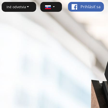
Prihlásiť sa
Iné odvetvia