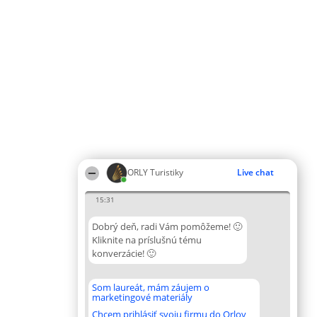
ORLY Turistiky
Live chat
15:31
Dobrý deň, radi Vám pomôžeme! 🙂
Kliknite na príslušnú tému
konverzácie! 🙂
Som laureát, mám záujem o
marketingové materiály
Chcem prihlásiť svoju firmu do Orlov