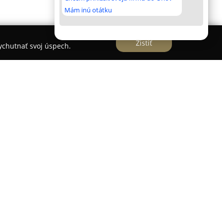
Mám inú otátku
Zistiť
vychutnať svoj úspech.
ntre Vysokých Tatier, v obci Tatranská Štrba,
é je vzdialené iba 8 km. Ubytovacie zariadenie
skytuje komfortne zariadené izby a rodinné
ybavené kuchynským kútom. Všetky izby majú
rámci objektu je dostupné bezplatné WiFi.
die s rodinnou atmosférou. Ubytovanie ponúka
e pešiu turistiku i lyžovanie, vzhľadom na