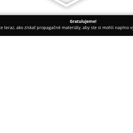
Gratulujeme!
ite teraz, ako získať propagačné materiály, aby ste si mohli naplno 
rie - Štrba
Penzión Štrba
O spoločnosti:
Penzión Štrba
sa nachádza v ce
neďaleko Štrbského Plesa, ktor
funguje počas celého roka a po
apartmány, pričom mnohé sú v
vlastnú kúpeľňu a televízor. V 
K dispozícii je útulné prostre
vhodnú východiskovú pozíciu pr