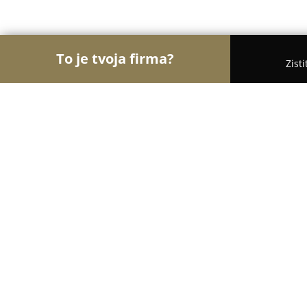
To je tvoja firma?
Zist
Orly Turistiky
Hotely, Penzióny, Cestovné kancelá
Penzión Štrba
9.3
(853)
Štrba, Horská 1130/31
Zobraziť telefónne číslo