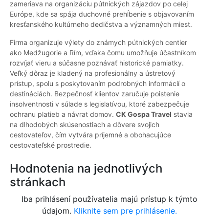
zameriava na organizáciu pútnických zájazdov po celej
Európe, kde sa spája duchovné prehĺbenie s objavovaním
kresťanského kultúrneho dedičstva a významných miest.
Firma organizuje výlety do známych pútnických centier
ako Medžugorie a Rím, vďaka čomu umožňuje účastníkom
rozvíjať vieru a súčasne poznávať historické pamiatky.
Veľký dôraz je kladený na profesionálny a ústretový
prístup, spolu s poskytovaním podrobných informácií o
destináciách. Bezpečnosť klientov zaručuje poistenie
insolventnosti v súlade s legislatívou, ktoré zabezpečuje
ochranu platieb a návrat domov.
CK Gospa Travel
stavia
na dlhodobých skúsenostiach a dôvere svojich
cestovateľov, čím vytvára príjemné a obohacujúce
cestovateľské prostredie.
Hodnotenia na jednotlivých
stránkach
Iba prihlásení používatelia majú prístup k týmto
údajom.
Kliknite sem pre prihlásenie.