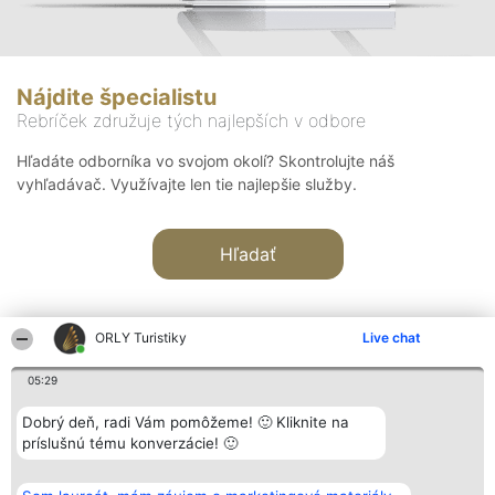
Nájdite špecialistu
Rebríček združuje tých najlepších v odbore
Hľadáte odborníka vo svojom okolí? Skontrolujte náš
vyhľadávač. Využívajte len tie najlepšie služby.
Hľadať
ORLY Turistiky
Live chat
05:29
Organizátor hodnotenia
Hodnotenie
Kontakt
Dobrý deň, radi Vám pomôžeme! 🙂 Kliknite na
Bright Side Solutions sp. z o.
Laureáti
Kontakt
príslušnú tému konverzácie! 🙂
o. sp. k.
Lista
ul. Ruska 22
wszystkich
Wrocław 50-079
Laureatów