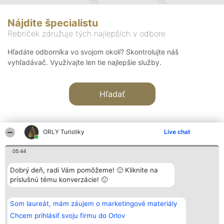
Nájdite špecialistu
Rebríček združuje tých najlepších v odbore
Hľadáte odborníka vo svojom okolí? Skontrolujte náš
vyhľadávač. Využívajte len tie najlepšie služby.
Hľadať
ORLY Turistiky
Live chat
05:44
Organizátor hodnotenia
Hodnotenie
Kontakt
Dobrý deň, radi Vám pomôžeme! 🙂 Kliknite na
Bright Side Solutions sp. z o.
Laureáti
Kontakt
príslušnú tému konverzácie! 🙂
o. sp. k.
Lista
ul. Ruska 22
wszystkich
Wrocław 50-079
Laureatów
Som laureát, mám záujem o marketingové materiály
KRS 0000749100 | Regon
Podmienky
381313360 | NIP 8943132676
Obchodné
Chcem prihlásiť svoju firmu do Orlov
+48 508 492 400
podmienky