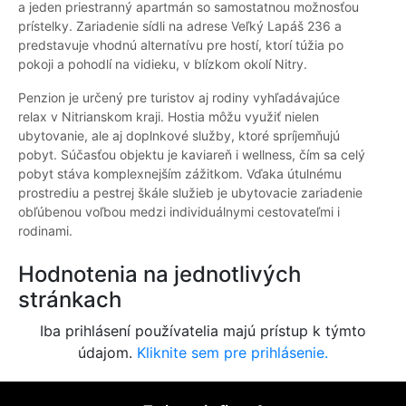
a jeden priestranný apartmán so samostatnou možnosťou
prístelky. Zariadenie sídli na adrese Veľký Lapáš 236 a
predstavuje vhodnú alternatívu pre hostí, ktorí túžia po
pokoji a pohodlí na vidieku, v blízkom okolí Nitry.
Penzion je určený pre turistov aj rodiny vyhľadávajúce
relax v Nitrianskom kraji. Hostia môžu využiť nielen
ubytovanie, ale aj doplnkové služby, ktoré spríjemňujú
pobyt. Súčasťou objektu je kaviareň i wellness, čím sa celý
pobyt stáva komplexnejším zážitkom. Vďaka útulnému
prostrediu a pestrej škále služieb je ubytovacie zariadenie
obľúbenou voľbou medzi individuálnymi cestovateľmi i
rodinami.
Hodnotenia na jednotlivých
stránkach
Iba prihlásení používatelia majú prístup k týmto
údajom.
Kliknite sem pre prihlásenie.