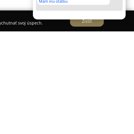
Mám inú otátku
Zistiť
vychutnať svoj úspech.
dza v malebnej obci Ždiar, v srdci Spišskej
redisko poskytuje lyžiarske trate s celkovou
elne udržiavané a zasnežované. Prevádzka je
ov, vrátane rodín s deťmi, začiatočníkov i
ová lanovka spolu s dvoma lyžiarskymi vlekmi
presun medzi svahmi.
lnu detskú zónu vybavenú dreveným domčekom a
arska škola s kvalifikovanými inštruktormi a taktiež