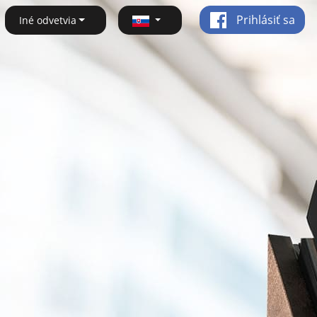
Prihlásiť sa
Iné odvetvia