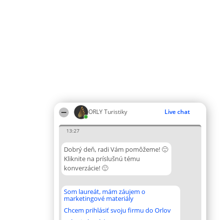
ORLY Turistiky
Live chat
13:27
Dobrý deň, radi Vám pomôžeme! 🙂
Kliknite na príslušnú tému
konverzácie! 🙂
Som laureát, mám záujem o
marketingové materiály
Chcem prihlásiť svoju firmu do Orlov