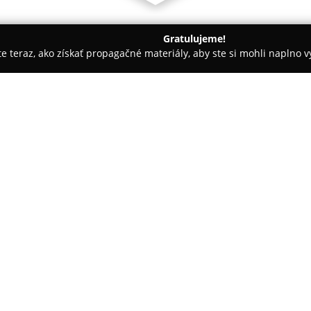
Gratulujeme!
ite teraz, ako získať propagačné materiály, aby ste si mohli naplno 
rie - Ždiar
Strachan Ski Centrum
O spoločnosti:
Strachan Ski Centrum
sa nachá
Magury a Belianskych Tatier. St
dĺžkou 3,7 km, ktoré sú pravid
vhodná pre rôzne skupiny lyžiar
pokročilých. Moderná 4-sedačk
Tatrapoma umožňujú plynulý 
Rodiny s deťmi ocenia špeciá
hojdačkami. K dispozícii je lyži