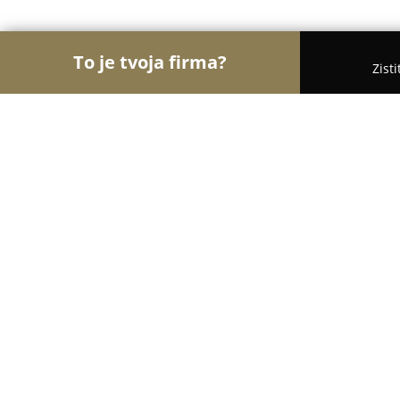
To je tvoja firma?
Zist
Orly Turistiky
Hotely, Penzióny, Cestovné kancelá
Strachan Ski Centrum
8.7
(303)
Ždiar, Ždiar 530
Zobraziť telefónne číslo