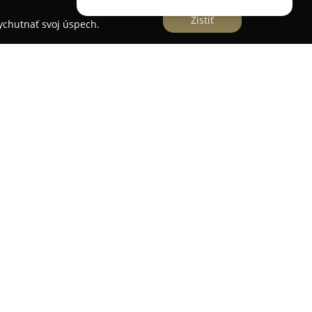
Zistiť
vychutnať svoj úspech.
trá
sa nachádza v centre malebných Nízkych
ezna. Zariadenie je známe príjemnou rodinnou
stupom. Zabezpečuje komfortné ubytovanie a
zameraním na tradičnú kuchyňu pripravovanú z
pojoch a pre deti je pripravený detský kútik s
i. Zariadenie poskytuje možnosti pre aktívnych
ť turistické chodníky v okolí a požičať si
rírody. Pobyt je možné spestriť wellness
ystrá, ktorý je situovaný v blízkosti penziónu.