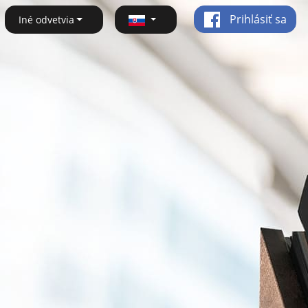
Prihlásiť sa
Iné odvetvia