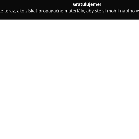
Gratulujeme!
ite teraz, ako získať propagačné materiály, aby ste si mohli naplno 
árie - Brezno
Mlyn Bystrá
O spoločnosti:
Penzión a reštaurácia
Mlyn Bys
Tatier v obci Bystrá blízko Br
atmosférou a pohostinným prí
stravovanie v reštaurácii so 
čerstvých surovín.
V bare je možné posedieť pri ná
rozmanitými hračkami a kniham
návštevníkov, ktorí môžu využíva
elektrobicykel na objavovanie p
službami v partnerskom Hoteli B