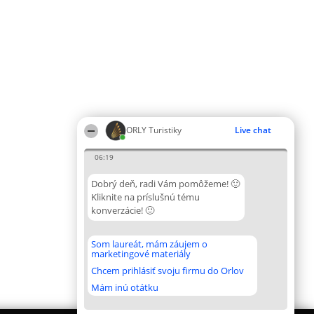
ORLY Turistiky
Live chat
06:19
Dobrý deň, radi Vám pomôžeme! 🙂
Kliknite na príslušnú tému
konverzácie! 🙂
Som laureát, mám záujem o
marketingové materiály
Chcem prihlásiť svoju firmu do Orlov
Mám inú otátku