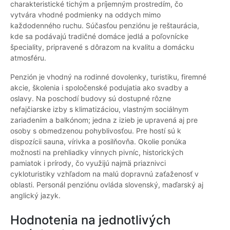
charakteristické tichým a príjemným prostredím, čo
vytvára vhodné podmienky na oddych mimo
každodenného ruchu. Súčasťou penziónu je reštaurácia,
kde sa podávajú tradičné domáce jedlá a poľovnícke
špeciality, pripravené s dôrazom na kvalitu a domácku
atmosféru.
Penzión je vhodný na rodinné dovolenky, turistiku, firemné
akcie, školenia i spoločenské podujatia ako svadby a
oslavy. Na poschodí budovy sú dostupné rôzne
nefajčiarske izby s klimatizáciou, vlastným sociálnym
zariadením a balkónom; jedna z izieb je upravená aj pre
osoby s obmedzenou pohyblivosťou. Pre hostí sú k
dispozícii sauna, vírivka a posilňovňa. Okolie ponúka
možnosti na prehliadky vínnych pivníc, historických
pamiatok i prírody, čo využijú najmä priaznivci
cykloturistiky vzhľadom na malú dopravnú zaťaženosť v
oblasti. Personál penziónu ovláda slovenský, maďarský aj
anglický jazyk.
Hodnotenia na jednotlivých