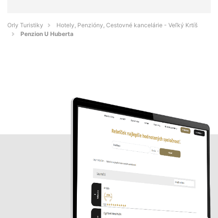
Orly Turistiky
Hotely, Penzióny, Cestovné kancelárie - Veľký Krtíš
Penzion U Huberta