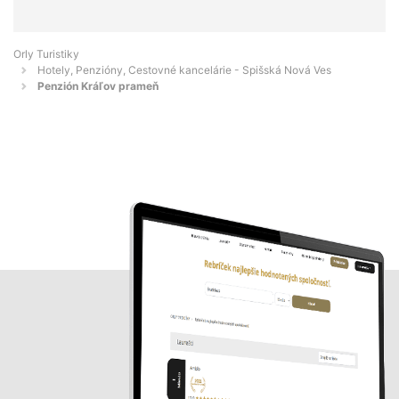
Orly Turistiky
Hotely, Penzióny, Cestovné kancelárie - Spišská Nová Ves
Penzión Kráľov prameň