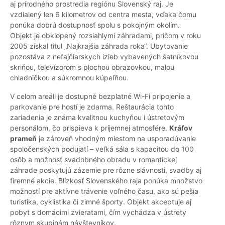
aj prírodného prostredia regiónu Slovenský raj. Je
vzdialený len 6 kilometrov od centra mesta, vďaka čomu
ponúka dobrú dostupnosť spolu s pokojným okolím.
Objekt je obklopený rozsiahlymi záhradami, pričom v roku
2005 získal titul „Najkrajšia záhrada roka“. Ubytovanie
pozostáva z nefajčiarskych izieb vybavených šatníkovou
skriňou, televízorom s plochou obrazovkou, malou
chladničkou a súkromnou kúpeľňou.
V celom areáli je dostupné bezplatné Wi-Fi pripojenie a
parkovanie pre hostí je zdarma. Reštaurácia tohto
zariadenia je známa kvalitnou kuchyňou i ústretovým
personálom, čo prispieva k príjemnej atmosfére.
Kráľov
prameň
je zároveň vhodným miestom na usporadúvanie
spoločenských podujatí – veľká sála s kapacitou do 100
osôb a možnosť svadobného obradu v romantickej
záhrade poskytujú zázemie pre rôzne slávnosti, svadby aj
firemné akcie. Blízkosť Slovenského raja ponúka množstvo
možností pre aktívne trávenie voľného času, ako sú pešia
turistika, cyklistika či zimné športy. Objekt akceptuje aj
pobyt s domácimi zvieratami, čím vychádza v ústrety
rôznym skupinám návštevníkov.