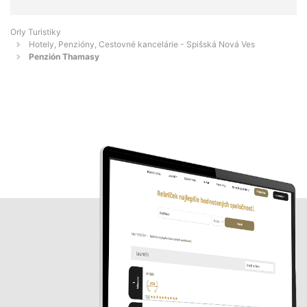
Orly Turistiky
Hotely, Penzióny, Cestovné kancelárie - Spišská Nová Ves
Penzión Thamasy