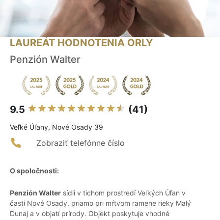
LAUREÁT HODNOTENIA ORLY
Penzión Walter
9.5
(41)
Veľké Úľany, Nové Osady 39
Zobraziť telefónne číslo
O spoločnosti:
Penzión Walter
sídli v tichom prostredí Veľkých Úľan v
časti Nové Osady, priamo pri mŕtvom ramene rieky Malý
Dunaj a v objatí prírody. Objekt poskytuje vhodné