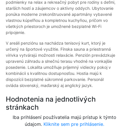
podmienky na relax a rekreačný pobyt pre rodiny s deťmi,
starších hostí a záujemcov o aktívny oddych. Ubytovanie
ponúka moderne zrekonštruované apartmány vybavené
vlastnou kúpeľňou a kompletnou kuchyňou, pričom vo
všetkých priestoroch je umožnené bezplatné Wi-Fi
pripojenie.
V areáli penziónu sa nachádza tenisový kurt, ktorý je
určený na športové využitie. Fínska sauna a priestranná
vírivka vytvárajú možnosti relaxácie. Penzión prevádzkuje
upravenú záhradu a slnečnú terasu vhodné na vonkajšie
posedenie. Lokalita umožňuje príjemný vidiecky pokoj v
kombinácii s kvalitnou dostupnosťou. Hostia majú k
dispozícii bezplatné súkromné parkovanie. Personál
ovláda slovenský, maďarský aj anglický jazyk.
Hodnotenia na jednotlivých
stránkach
Iba prihlásení používatelia majú prístup k týmto
údajom.
Kliknite sem pre prihlásenie.