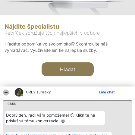
Nájdite špecialistu
Rebríček združuje tých najlepších v odbore
Hľadáte odborníka vo svojom okolí? Skontrolujte náš
vyhľadávač. Využívajte len tie najlepšie služby.
Hľadať
ORLY Turistiky
Live chat
05:58
Organizátor hodnotenia
Hodnotenie
Kontakt
Dobrý deň, radi Vám pomôžeme! 🙂 Kliknite na
Bright Side Solutions sp. z o.
Laureáti
Kontakt
príslušnú tému konverzácie! 🙂
o. sp. k.
Lista
ul. Ruska 22
wszystkich
Wrocław 50-079
Laureatów