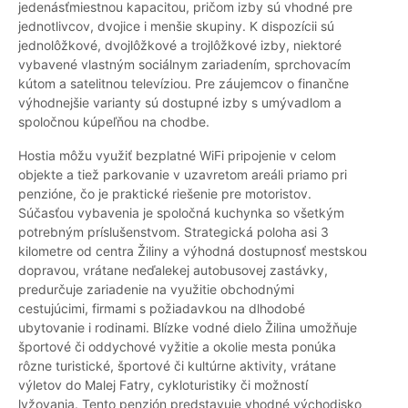
jedenásťmiestnou kapacitou, pričom izby sú vhodné pre
jednotlivcov, dvojice i menšie skupiny. K dispozícii sú
jednolôžkové, dvojlôžkové a trojlôžkové izby, niektoré
vybavené vlastným sociálnym zariadením, sprchovacím
kútom a satelitnou televíziou. Pre záujemcov o finančne
výhodnejšie varianty sú dostupné izby s umývadlom a
spoločnou kúpeľňou na chodbe.
Hostia môžu využiť bezplatné WiFi pripojenie v celom
objekte a tiež parkovanie v uzavretom areáli priamo pri
penzióne, čo je praktické riešenie pre motoristov.
Súčasťou vybavenia je spoločná kuchynka so všetkým
potrebným príslušenstvom. Strategická poloha asi 3
kilometre od centra Žiliny a výhodná dostupnosť mestskou
dopravou, vrátane neďalekej autobusovej zastávky,
predurčuje zariadenie na využitie obchodnými
cestujúcimi, firmami s požiadavkou na dlhodobé
ubytovanie i rodinami. Blízke vodné dielo Žilina umožňuje
športové či oddychové vyžitie a okolie mesta ponúka
rôzne turistické, športové či kultúrne aktivity, vrátane
výletov do Malej Fatry, cykloturistiky či možností
lyžovania. Tento penzión predstavuje vhodné východisko