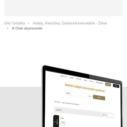
Orly Turistiky
Hotely, Penzióny, Cestovné kancelárie - Žilina
A Club ubytovanie