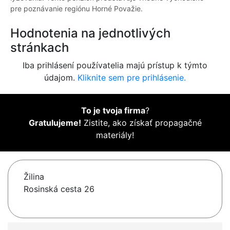
pre poznávanie regiónu Horné Považie.
Hodnotenia na jednotlivých
stránkach
Iba prihlásení používatelia majú prístup k týmto
údajom.
Kliknite sem pre prihlásenie.
To je tvoja firma
?
Gratulujeme!
Zistite, ako získať propagačné
materiály!
Žilina
Rosinská cesta 26