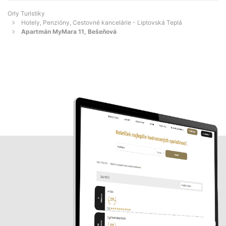
Orly Turistiky
Hotely, Penzióny, Cestovné kancelárie - Liptovská Teplá
Apartmán MyMara 11, Bešeňová