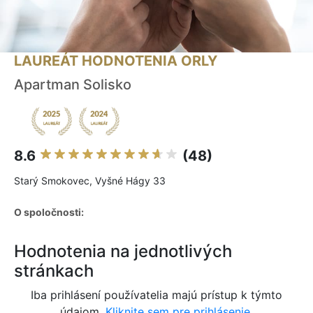
LAUREÁT HODNOTENIA ORLY
Apartman Solisko
8.6
(48)
Starý Smokovec, Vyšné Hágy 33
O spoločnosti:
Hodnotenia na jednotlivých
stránkach
Iba prihlásení používatelia majú prístup k týmto
údajom.
Kliknite sem pre prihlásenie.