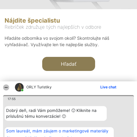
Nájdite špecialistu
Rebríček združuje tých najlepších v odbore
Hľadáte odborníka vo svojom okolí? Skontrolujte náš
vyhľadávač. Využívajte len tie najlepšie služby.
Hľadať
ORLY Turistiky
Live chat
17:55
Organizátor hodnotenia
Hodnotenie
Kontakt
Dobrý deň, radi Vám pomôžeme! 🙂 Kliknite na
Bright Side Solutions sp. z o.
Laureáti
Kontakt
príslušnú tému konverzácie! 🙂
o. sp. k.
Lista
ul. Ruska 22
wszystkich
Wrocław 50-079
Laureatów
Som laureát, mám záujem o marketingové materiály
KRS 0000749100 | Regon
Podmienky
381313360 | NIP 8943132676
Obchodné