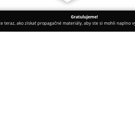
Gratulujeme!
ite teraz, ako získať propagačné materiály, aby ste si mohli naplno 
rie - Štúrovo
Apartmany Solar
O spoločnosti:
Apartmány Solar
lokalizované
ubytovanie pre hostí, ktorí vyhľ
Dunaj. Ubytovacie zariadenie 
termálneho kúpaliska Vadaš Th
priaznivcov vodných atrakcií a 
ubytovanie až sedemnástich os
apartmánoch, ktoré sú vhodné pr
Každý apartmán je vybavený v