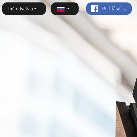
Prihlásiť sa
Iné odvetvia