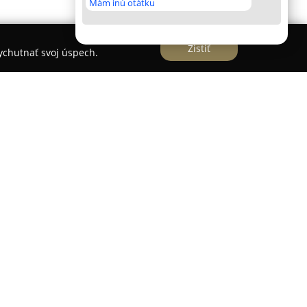
Mám inú otátku
Zistiť
vychutnať svoj úspech.
 v Štúrove ponúkajú moderné a pohodlné
adávajú relaxáciu aj zábavu v blízkosti rieky
sa nachádza približne 300 metrov od známeho
ermal Resort, čo predstavuje výbornú polohu pre
letných športových aktivít. Kapacita umožňuje
ôb vo viacerých kompletne zariadených
e rodiny s deťmi i väčšie kolektívy.
lastnou modernou kuchynskou linkou na prípravu