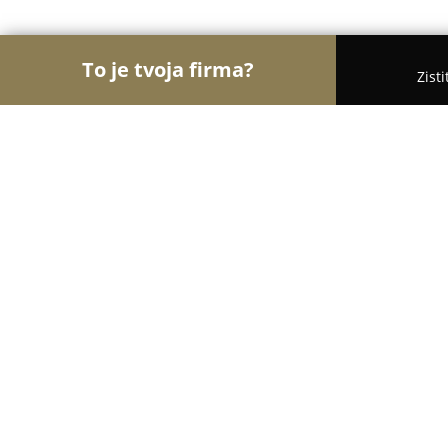
To je tvoja firma?
Zist
Orly Turistiky
Hotely, Penzióny, Cestovné kancelá
Apartmany Solar
8.4
(13)
Štúrovo, Kasárenská 1505/11
Zobraziť telefónne číslo