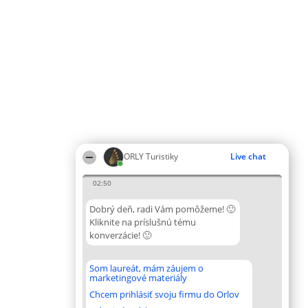
ORLY Turistiky
Live chat
02:50
Dobrý deň, radi Vám pomôžeme! 🙂
Kliknite na príslušnú tému
konverzácie! 🙂
Som laureát, mám záujem o
marketingové materiály
Chcem prihlásiť svoju firmu do Orlov