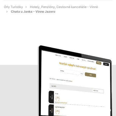
Orly Turistiky
Hotely, Penzióny, Cestovné kancelárie - Vinné
Chata u Janka - Vinne Jazero