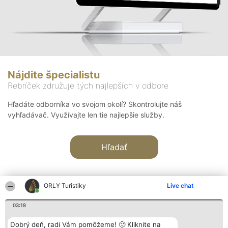
Nájdite špecialistu
Rebríček združuje tých najlepších v odbore
Hľadáte odborníka vo svojom okolí? Skontrolujte náš
vyhľadávač. Využívajte len tie najlepšie služby.
Hľadať
ORLY Turistiky
Live chat
03:18
Organizátor hodnotenia
Hodnotenie
Kontakt
Dobrý deň, radi Vám pomôžeme! 🙂 Kliknite na