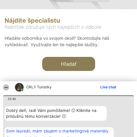
Nájdite špecialistu
Rebríček združuje tých najlepších v odbore
Hľadáte odborníka vo svojom okolí? Skontrolujte náš
vyhľadávač. Využívajte len tie najlepšie služby.
Hľadať
ORLY Turistiky
Live chat
23:40
Organizátor hodnotenia
Hodnotenie
Kontakt
Dobrý deň, radi Vám pomôžeme! 🙂 Kliknite na
Bright Side Solutions sp. z o.
Laureáti
Kontakt
príslušnú tému konverzácie! 🙂
o. sp. k.
Lista
ul. Ruska 22
wszystkich
Wrocław 50-079
Laureatów
Som laureát, mám záujem o marketingové materiály
KRS 0000749100 | Regon
Podmienky
381313360 | NIP 8943132676
Obchodné