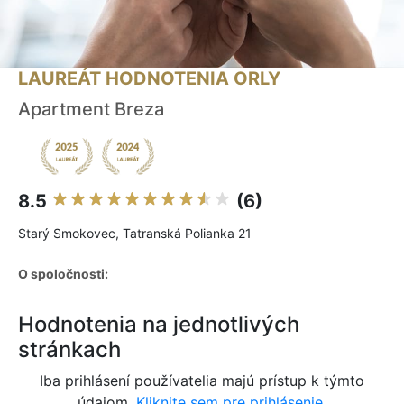
LAUREÁT HODNOTENIA ORLY
Apartment Breza
8.5
(6)
Starý Smokovec, Tatranská Polianka 21
O spoločnosti:
Hodnotenia na jednotlivých
stránkach
Iba prihlásení používatelia majú prístup k týmto
údajom.
Kliknite sem pre prihlásenie.