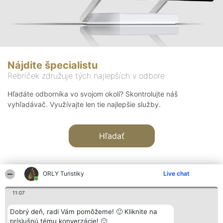
Nájdite špecialistu
Rebríček združuje tých najlepších v odbore
Hľadáte odborníka vo svojom okolí? Skontrolujte náš
vyhľadávač. Využívajte len tie najlepšie služby.
Hľadať
ORLY Turistiky
Live chat
11:07
Organizátor hodnotenia
Hodnotenie
Kontakt
Dobrý deň, radi Vám pomôžeme! 🙂 Kliknite na
Bright Side Solutions sp. z o.
Laureáti
Kontakt
príslušnú tému konverzácie! 🙂