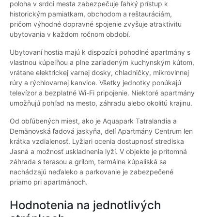
poloha v srdci mesta zabezpečuje ľahký prístup k
historickým pamiatkam, obchodom a reštauráciám,
pričom výhodné dopravné spojenie zvyšuje atraktivitu
ubytovania v každom ročnom období.
Ubytovaní hostia majú k dispozícii pohodlné apartmány s
vlastnou kúpeľňou a plne zariadeným kuchynským kútom,
vrátane elektrickej varnej dosky, chladničky, mikrovlnnej
rúry a rýchlovarnej kanvice. Všetky jednotky ponúkajú
televízor a bezplatné Wi-Fi pripojenie. Niektoré apartmány
umožňujú pohľad na mesto, záhradu alebo okolitú krajinu.
Od obľúbených miest, ako je Aquapark Tatralandia a
Demänovská ľadová jaskyňa, delí Apartmány Centrum len
krátka vzdialenosť. Lyžiari ocenia dostupnosť strediska
Jasná a možnosť uskladnenia lyží. V objekte je prítomná
záhrada s terasou a grilom, termálne kúpaliská sa
nachádzajú neďaleko a parkovanie je zabezpečené
priamo pri apartmánoch.
Hodnotenia na jednotlivých