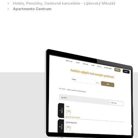
Hotely, Penzióny, Cestovné kancelárie - Liptovský Mikuláš
Apartments Centrum