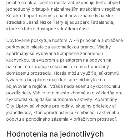
polohe na okraji centra mesta zabezpečuje tento objekt
jednoduchý prístup k najznámejším atrakciám v regióne.
Kúsok od apartmánov sa nachádza známe lyžiarske
stredisko Jasná Nízke Tatry aj aquapark Tatralandia,
ktoré sú ľahko dostupné v krátkom čase.
Ubytovanie poskytuje hosťom Wi-Fi pripojenie a strážené
parkovacie miesta za automatickou bránou. Všetky
apartmány sú vybavené kompletne zariadenou
kuchynkou, televízorom a priestorom na oddych na
balkóne, čo zaručuje súkromie a komfort podobný
domácemu prostrediu. Hostia môžu využiť aj súkromnú
lyžiareň a bezplatne majú k dispozícii bicykle na
objavovanie regiónu. Vďaka neďalekému cyklochodníku
pozdĺž rieky Váh je toto miesto vhodné ako základňa pre
cykloturistiku aj ďalšie outdoorové aktivity. Apartmány
City Liptov sú vhodné pre rodiny, skupiny priateľov aj
jednotlivcov, ktorí uprednostňujú kombináciu aktívneho
pobytu a pohodlného zázemia v príťažlivom prostredí.
Hodnotenia na jednotlivých