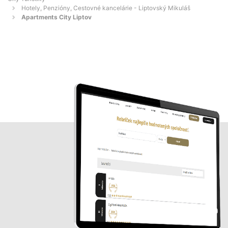
Hotely, Penzióny, Cestovné kancelárie - Liptovský Mikuláš
Apartments City Liptov