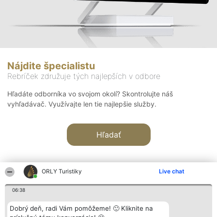
Nájdite špecialistu
Rebríček združuje tých najlepších v odbore
Hľadáte odborníka vo svojom okolí? Skontrolujte náš
vyhľadávač. Využívajte len tie najlepšie služby.
Hľadať
ORLY Turistiky
Live chat
06:38
Organizátor hodnotenia
Hodnotenie
Kontakt
Dobrý deň, radi Vám pomôžeme! 🙂 Kliknite na
Bright Side Solutions sp. z o.
Laureáti
Kontakt