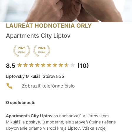
LAUREÁT HODNOTENIA ORLY
Apartments City Liptov
8.5
(10)
Liptovský Mikuláš, Štúrova 35
Zobraziť telefónne číslo
O spoločnosti:
Apartments City Liptov
sa nachádzajú v Liptovskom
Mikuláši a poskytujú moderné, ale zároveň útulne riešené
ubytovanie priamo v srdci kraja Liptov. Vďaka svojej