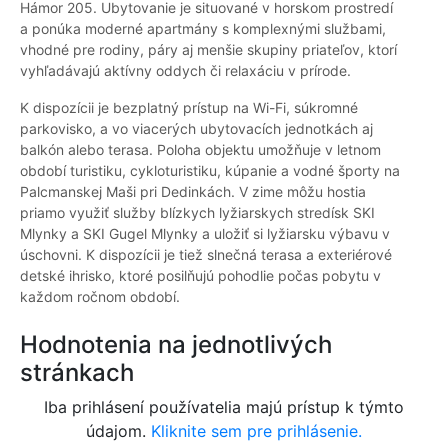
Hámor 205. Ubytovanie je situované v horskom prostredí
a ponúka moderné apartmány s komplexnými službami,
vhodné pre rodiny, páry aj menšie skupiny priateľov, ktorí
vyhľadávajú aktívny oddych či relaxáciu v prírode.
K dispozícii je bezplatný prístup na Wi-Fi, súkromné
parkovisko, a vo viacerých ubytovacích jednotkách aj
balkón alebo terasa. Poloha objektu umožňuje v letnom
období turistiku, cykloturistiku, kúpanie a vodné športy na
Palcmanskej Maši pri Dedinkách. V zime môžu hostia
priamo využiť služby blízkych lyžiarskych stredísk SKI
Mlynky a SKI Gugel Mlynky a uložiť si lyžiarsku výbavu v
úschovni. K dispozícii je tiež slnečná terasa a exteriérové
detské ihrisko, ktoré posilňujú pohodlie počas pobytu v
každom ročnom období.
Hodnotenia na jednotlivých
stránkach
Iba prihlásení používatelia majú prístup k týmto
údajom.
Kliknite sem pre prihlásenie.