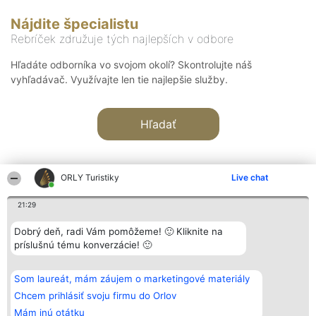
Nájdite špecialistu
Rebríček združuje tých najlepších v odbore
Hľadáte odborníka vo svojom okolí? Skontrolujte náš
vyhľadávač. Využívajte len tie najlepšie služby.
Hľadať
ORLY Turistiky
Live chat
21:29
Organizátor hodnotenia
Hodnotenie
Kontakt
Dobrý deň, radi Vám pomôžeme! 🙂 Kliknite na
Bright Side Solutions sp. z o.
Laureáti
Kontakt
príslušnú tému konverzácie! 🙂
o. sp. k.
Lista
ul. Ruska 22
wszystkich
Wrocław 50-079
Laureatów
Som laureát, mám záujem o marketingové materiály
KRS 0000749100 | Regon
Podmienky
381313360 | NIP 8943132676
Obchodné
Chcem prihlásiť svoju firmu do Orlov
+48 508 492 400
podmienky
Mám inú otátku
Zásady