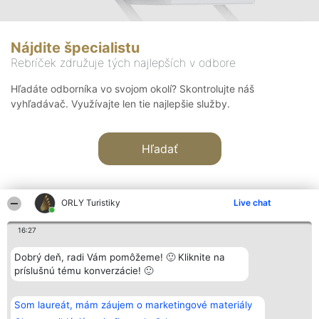
Nájdite špecialistu
Rebríček združuje tých najlepších v odbore
Hľadáte odborníka vo svojom okolí? Skontrolujte náš
vyhľadávač. Využívajte len tie najlepšie služby.
Hľadať
ORLY Turistiky
Live chat
16:27
Organizátor hodnotenia
Hodnotenie
Kontakt
Dobrý deň, radi Vám pomôžeme! 🙂 Kliknite na
Bright Side Solutions sp. z o.
Laureáti
Kontakt
príslušnú tému konverzácie! 🙂
o. sp. k.
Lista
ul. Ruska 22
wszystkich
Wrocław 50-079
Laureatów
Som laureát, mám záujem o marketingové materiály
KRS 0000749100 | Regon
Podmienky
381313360 | NIP 8943132676
Obchodné