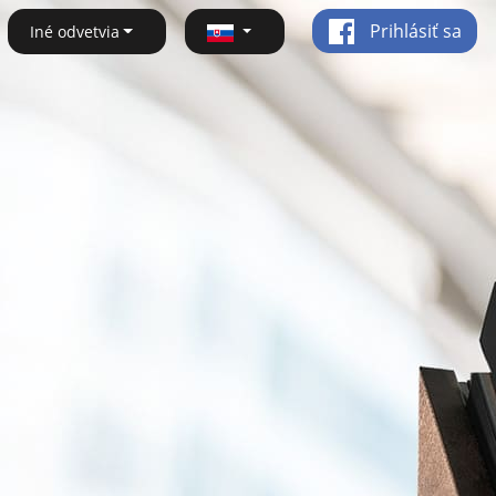
Prihlásiť sa
Iné odvetvia