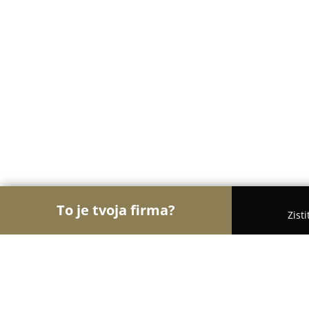
To je tvoja firma?
Zist
Orly Turistiky
Hotely, Penzióny, Cestovné kancel