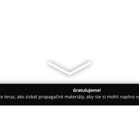
Gratulujeme!
ite teraz, ako získať propagačné materiály, aby ste si mohli naplno 
árie - Terchová
Apartmán Ana