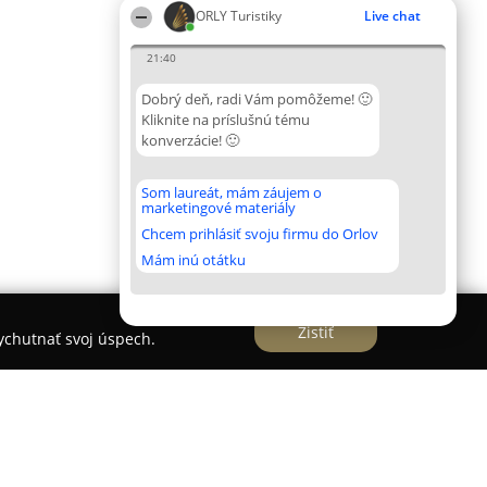
ORLY Turistiky
Live chat
21:40
Dobrý deň, radi Vám pomôžeme! 🙂
Kliknite na príslušnú tému
konverzácie! 🙂
Som laureát, mám záujem o
marketingové materiály
Chcem prihlásiť svoju firmu do Orlov
Mám inú otátku
Zistiť
vychutnať svoj úspech.