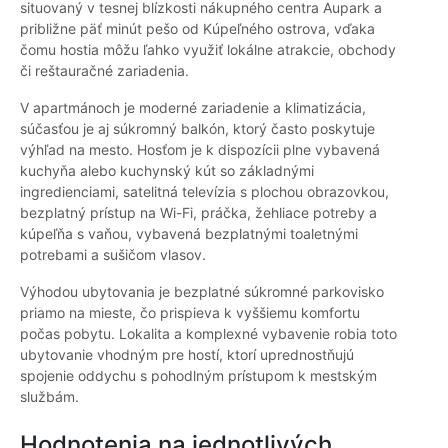
situovaný v tesnej blízkosti nákupného centra Aupark a
približne päť minút pešo od Kúpeľného ostrova, vďaka
čomu hostia môžu ľahko využiť lokálne atrakcie, obchody
či reštauračné zariadenia.
V apartmánoch je moderné zariadenie a klimatizácia,
súčasťou je aj súkromný balkón, ktorý často poskytuje
výhľad na mesto. Hosťom je k dispozícii plne vybavená
kuchyňa alebo kuchynský kút so základnými
ingredienciami, satelitná televízia s plochou obrazovkou,
bezplatný prístup na Wi-Fi, práčka, žehliace potreby a
kúpeľňa s vaňou, vybavená bezplatnými toaletnými
potrebami a sušičom vlasov.
Výhodou ubytovania je bezplatné súkromné parkovisko
priamo na mieste, čo prispieva k vyššiemu komfortu
počas pobytu. Lokalita a komplexné vybavenie robia toto
ubytovanie vhodným pre hostí, ktorí uprednostňujú
spojenie oddychu s pohodlným prístupom k mestským
službám.
Hodnotenia na jednotlivých