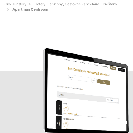
Orly Turistiky
Hotely, Penzióny, Cestovné kancelárie - Piešťany
Apartmán Centroom