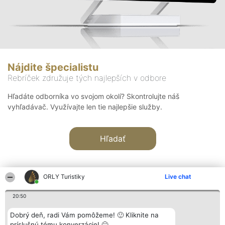
Nájdite špecialistu
Rebríček združuje tých najlepších v odbore
Hľadáte odborníka vo svojom okolí? Skontrolujte náš
vyhľadávač. Využívajte len tie najlepšie služby.
Hľadať
ORLY Turistiky
Live chat
20:50
Organizátor hodnotenia
Hodnotenie
Kontakt
Dobrý deň, radi Vám pomôžeme! 🙂 Kliknite na
Bright Side Solutions sp. z o.
Laureáti
Kontakt
príslušnú tému konverzácie! 🙂