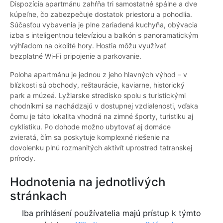
Dispozícia apartmánu zahŕňa tri samostatné spálne a dve
kúpeľne, čo zabezpečuje dostatok priestoru a pohodlia.
Súčasťou vybavenia je plne zariadená kuchyňa, obývacia
izba s inteligentnou televíziou a balkón s panoramatickým
výhľadom na okolité hory. Hostia môžu využívať
bezplatné Wi-Fi pripojenie a parkovanie.
Poloha apartmánu je jednou z jeho hlavných výhod – v
blízkosti sú obchody, reštaurácie, kaviarne, historický
park a múzeá. Lyžiarske stredisko spolu s turistickými
chodníkmi sa nachádzajú v dostupnej vzdialenosti, vďaka
čomu je táto lokalita vhodná na zimné športy, turistiku aj
cyklistiku. Po dohode možno ubytovať aj domáce
zvieratá, čím sa poskytuje komplexné riešenie na
dovolenku plnú rozmanitých aktivít uprostred tatranskej
prírody.
Hodnotenia na jednotlivých
stránkach
Iba prihlásení používatelia majú prístup k týmto