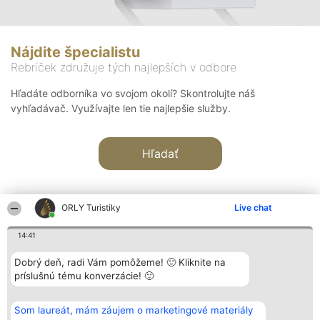
Nájdite špecialistu
Rebríček združuje tých najlepších v odbore
Hľadáte odborníka vo svojom okolí? Skontrolujte náš
vyhľadávač. Využívajte len tie najlepšie služby.
Hľadať
ORLY Turistiky
Live chat
14:41
Organizátor hodnotenia
Hodnotenie
Kontakt
Dobrý deň, radi Vám pomôžeme! 🙂 Kliknite na
Bright Side Solutions sp. z o.
Laureáti
Kontakt
príslušnú tému konverzácie! 🙂
o. sp. k.
Lista
ul. Ruska 22
wszystkich
Wrocław 50-079
Laureatów
Som laureát, mám záujem o marketingové materiály
KRS 0000749100 | Regon
Podmienky