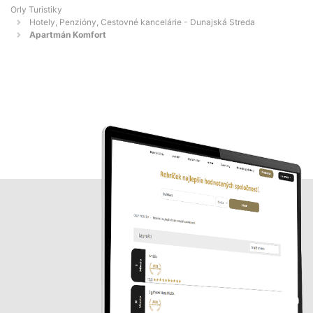
Orly Turistiky
Hotely, Penzióny, Cestovné kancelárie - Dunajská Streda
Apartmán Komfort