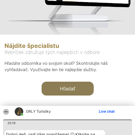
Nájdite špecialistu
Rebríček združuje tých najlepších v odbore
Hľadáte odborníka vo svojom okolí? Skontrolujte náš
vyhľadávač. Využívajte len tie najlepšie služby.
Hľadať
ORLY Turistiky
Live chat
20:19
Organizátor hodnotenia
Hodnotenie
Kontakt
Dobrý deň, radi Vám pomôžeme! 🙂 Kliknite na