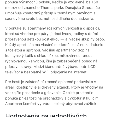
ponúka výnimočnú polohu, keďže je vzdialené iba 150
metrov od známeho Thermalparku Dunajská Streda, čo
umožňuje komfortný prístup k termálnym bazénom a
saunovému svetu bez nutnosti dlhého dochádzania.
V ponuke sú apartmány rozličných veľkostí a dispozícií,
ktoré sú vhodné pre páry, jednotlivcov, rodiny s deťmi — s
pripravenou detskou postieľkou — aj väčšie skupiny osôb.
Každý apartmán má vlastné moderné sociálne zariadenie
s toaletou a sprchou. Väčšinu apartmánov dopĺňa
kuchynský kútik s chladničkou, mikrovlnnou rúrou a
rýchlovarnou kanvicou, čím je zabezpečená pohodlná
príprava stravy. Medzi štandardnú výbavu patrí LCD
televízor a bezplatné WiFi pripojenie na internet.
Pre hostí je zaistené súkromné oplotené parkovisko v
areáli, dostupný je aj drevený altánok, ktorý je vhodný na
vonkajšie posedenie a grilovanie. Okolité prostredie
ponúka príležitosti na prechádzky a cykloturistiku, čím
Apartmán Komfort vytvára ucelený ubytovací zážitok.
Hodnotenia na jednotlivých