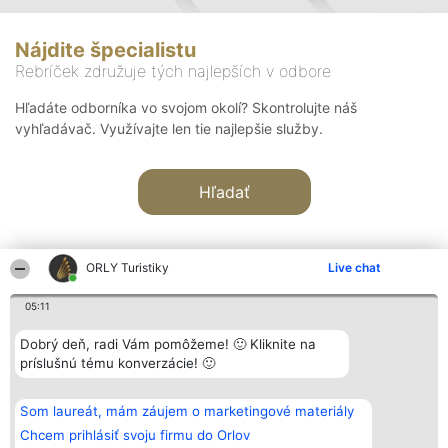
Nájdite špecialistu
Rebríček združuje tých najlepších v odbore
Hľadáte odborníka vo svojom okolí? Skontrolujte náš
vyhľadávač. Využívajte len tie najlepšie služby.
Hľadať
ORLY Turistiky
Live chat
05:11
Organizátor hodnotenia
Hodnotenie
Kontakt
Dobrý deň, radi Vám pomôžeme! 🙂 Kliknite na
Bright Side Solutions sp. z o.
Laureáti
Kontakt
príslušnú tému konverzácie! 🙂
o. sp. k.
Lista
ul. Ruska 22
wszystkich
Wrocław 50-079
Laureatów
Som laureát, mám záujem o marketingové materiály
KRS 0000749100 | Regon
Podmienky
381313360 | NIP 8943132676
Obchodné
Chcem prihlásiť svoju firmu do Orlov
+48 508 492 400
podmienky