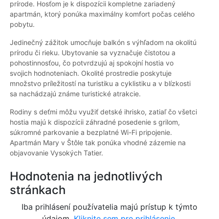
prírode. Hosťom je k dispozícii kompletne zariadený
apartmán, ktorý ponúka maximálny komfort počas celého
pobytu.
Jedinečný zážitok umocňuje balkón s výhľadom na okolitú
prírodu či rieku. Ubytovanie sa vyznačuje čistotou a
pohostinnosťou, čo potvrdzujú aj spokojní hostia vo
svojich hodnoteniach. Okolité prostredie poskytuje
množstvo príležitostí na turistiku a cyklistiku a v blízkosti
sa nachádzajú známe turistické atrakcie.
Rodiny s deťmi môžu využiť detské ihrisko, zatiaľ čo všetci
hostia majú k dispozícii záhradné posedenie s grilom,
súkromné parkovanie a bezplatné Wi-Fi pripojenie.
Apartmán Mary v Štôle tak ponúka vhodné zázemie na
objavovanie Vysokých Tatier.
Hodnotenia na jednotlivých
stránkach
Iba prihlásení používatelia majú prístup k týmto
údajom.
Kliknite sem pre prihlásenie.