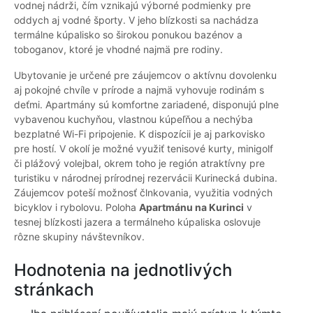
vodnej nádrži, čím vznikajú výborné podmienky pre
oddych aj vodné športy. V jeho blízkosti sa nachádza
termálne kúpalisko so širokou ponukou bazénov a
toboganov, ktoré je vhodné najmä pre rodiny.
Ubytovanie je určené pre záujemcov o aktívnu dovolenku
aj pokojné chvíle v prírode a najmä vyhovuje rodinám s
deťmi. Apartmány sú komfortne zariadené, disponujú plne
vybavenou kuchyňou, vlastnou kúpeľňou a nechýba
bezplatné Wi-Fi pripojenie. K dispozícii je aj parkovisko
pre hostí. V okolí je možné využiť tenisové kurty, minigolf
či plážový volejbal, okrem toho je región atraktívny pre
turistiku v národnej prírodnej rezervácii Kurinecká dubina.
Záujemcov poteší možnosť člnkovania, využitia vodných
bicyklov i rybolovu. Poloha
Apartmánu na Kurinci
v
tesnej blízkosti jazera a termálneho kúpaliska oslovuje
rôzne skupiny návštevníkov.
Hodnotenia na jednotlivých
stránkach