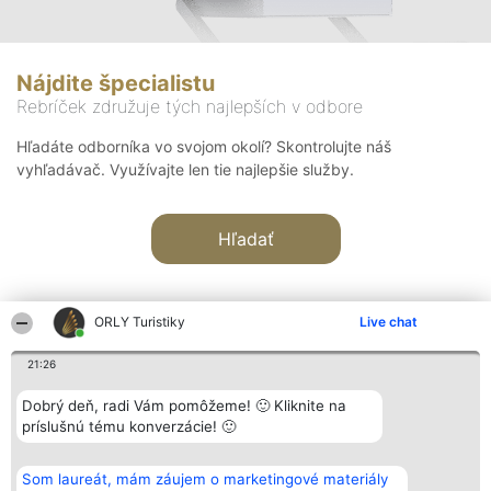
Nájdite špecialistu
Rebríček združuje tých najlepších v odbore
Hľadáte odborníka vo svojom okolí? Skontrolujte náš
vyhľadávač. Využívajte len tie najlepšie služby.
Hľadať
ORLY Turistiky
Live chat
21:26
Organizátor hodnotenia
Hodnotenie
Kontakt
Dobrý deň, radi Vám pomôžeme! 🙂 Kliknite na
Bright Side Solutions sp. z o.
Laureáti
Kontakt
príslušnú tému konverzácie! 🙂
o. sp. k.
Lista
ul. Ruska 22
wszystkich
Wrocław 50-079
Laureatów
Som laureát, mám záujem o marketingové materiály
KRS 0000749100 | Regon
Podmienky