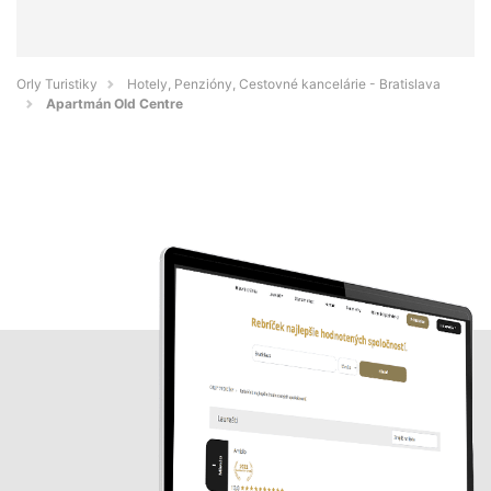
Orly Turistiky
Hotely, Penzióny, Cestovné kancelárie - Bratislava
Apartmán Old Centre