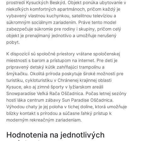
prostredí Kysuckých Beskýd. Objekt ponúka ubytovanie v
niekoľkých komfortných apartmánoch, pričom každý je
vybavený vlastnou kuchynkou, satelitnou televíziou a
súkromným sociálnym zariadením. Práve tento model
zabezpečuje súkromie pre rodiny i skupiny, pričom celý
objekt je prenajímaný jednotlivo a umožňuje nerušený
pobyt.
K dispozícii sú spoločné priestory vrátane spoločenskej
miestnosti s barom a prístupom na internet. Pre deti je
pripravený detský kútik zahŕňajúci trampolínu a
šmýkačku. Okolitá príroda poskytuje široké možnosti pre
turistiku, cykloturistiku v Chránenej krajinnej oblasti
Kysuce, ako aj zimné športy v lyžiarskom areáli
Snowparadise Veľká Rača Oščadnica. Počas letnej sezóny
hostí láka centrum zábavy Sun Paradise Oščadnica.
Výhodou chaty je jej poloha v tichej doline, ktorá umožňuje
blízky kontakt s prírodou a súčasne ľahký prístup k
moderným rekreačným zariadeniam.
Hodnotenia na jednotlivých