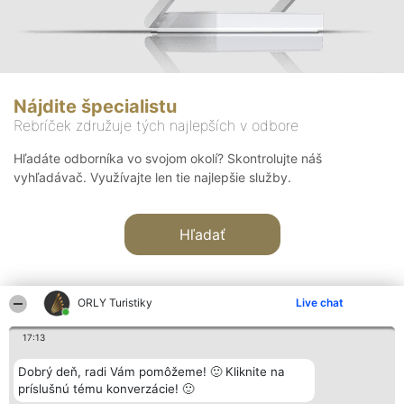
Nájdite špecialistu
Rebríček združuje tých najlepších v odbore
Hľadáte odborníka vo svojom okolí? Skontrolujte náš
vyhľadávač. Využívajte len tie najlepšie služby.
Hľadať
ORLY Turistiky
Live chat
17:13
Organizátor hodnotenia
Hodnotenie
Kontakt
Dobrý deň, radi Vám pomôžeme! 🙂 Kliknite na
Bright Side Solutions sp. z o.
Laureáti
Kontakt
príslušnú tému konverzácie! 🙂
o. sp. k.
Lista