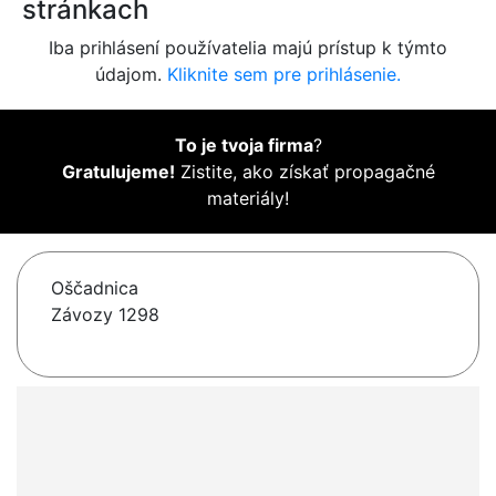
stránkach
Iba prihlásení používatelia majú prístup k týmto
údajom.
Kliknite sem pre prihlásenie.
To je tvoja firma
?
Gratulujeme!
Zistite, ako získať propagačné
materiály!
Oščadnica
Závozy 1298