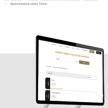
Apartmánová chata Tichá