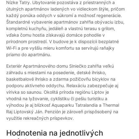
Nízke Tatry. Ubytovanie pozostáva z priestranných a
útulných apartmánov ladených vo vidieckom štýle, pričom
každý ponúka oddych v súkromí a možnosť regenerácie.
Štandardné vybavenie apartmánov zahŕňa obývaciu izbu,
kompletnú kuchyňu, jedáleň a vlastnú terasu s grilom,
vďaka čomu hostia získavajú domáce pohodlie v
prírodnom prostredí. V budove je k dispozícii bezplatné
Wi-Fi a pre vyššiu mieru komfortu sa servírujú raňajky
priamo do apartmánu.
Exteriér Apartmánového domu Slniečko zahŕňa veľkú
záhradu s miestami na posedenie, detské ihrisko,
basketbalové ihrisko a zdarma požičovňu bicyklov na
podporu aktívneho oddychu. Relaxáciu zabezpečuje aj
vírivka so saunou. Okolitá príroda regiónu Liptov je
vhodná na lyžovanie, cyklistiku či pešiu turistiku a
výhodou je aj blízkosť Aquaparku Tatralandia a Thermal
Raj Liptovský Ján. Penzión je zároveň prispôsobený na
využitie rekreačných príspevkov.
Hodnotenia na jednotlivých