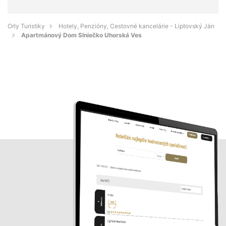
Orly Turistiky
Hotely, Penzióny, Cestovné kancelárie - Liptovský Ján
Apartmánový Dom Slniečko Uhorská Ves