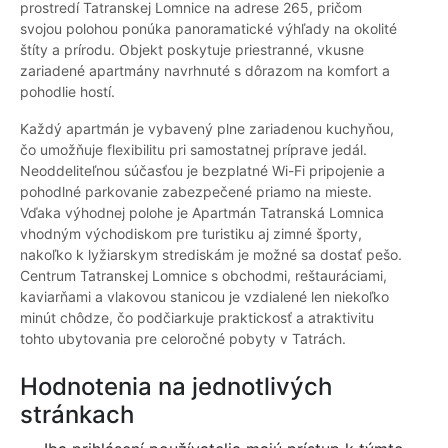
prostredí Tatranskej Lomnice na adrese 265, pričom
svojou polohou ponúka panoramatické výhľady na okolité
štíty a prírodu. Objekt poskytuje priestranné, vkusne
zariadené apartmány navrhnuté s dôrazom na komfort a
pohodlie hostí.
Každý apartmán je vybavený plne zariadenou kuchyňou,
čo umožňuje flexibilitu pri samostatnej príprave jedál.
Neoddeliteľnou súčasťou je bezplatné Wi-Fi pripojenie a
pohodlné parkovanie zabezpečené priamo na mieste.
Vďaka výhodnej polohe je Apartmán Tatranská Lomnica
vhodným východiskom pre turistiku aj zimné športy,
nakoľko k lyžiarskym strediskám je možné sa dostať pešo.
Centrum Tatranskej Lomnice s obchodmi, reštauráciami,
kaviarňami a vlakovou stanicou je vzdialené len niekoľko
minút chôdze, čo podčiarkuje praktickosť a atraktivitu
tohto ubytovania pre celoročné pobyty v Tatrách.
Hodnotenia na jednotlivých
stránkach