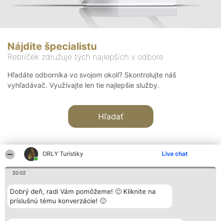
Nájdite špecialistu
Rebríček združuje tých najlepších v odbore
Hľadáte odborníka vo svojom okolí? Skontrolujte náš
vyhľadávač. Využívajte len tie najlepšie služby.
Hľadať
ORLY Turistiky
Live chat
20:02
Organizátor hodnotenia
Hodnotenie
Kontakt
Dobrý deň, radi Vám pomôžeme! 🙂 Kliknite na
Bright Side Solutions sp. z o.
Laureáti
Kontakt
príslušnú tému konverzácie! 🙂
o. sp. k.
Lista
ul. Ruska 22
wszystkich
Wrocław 50-079
Laureatów