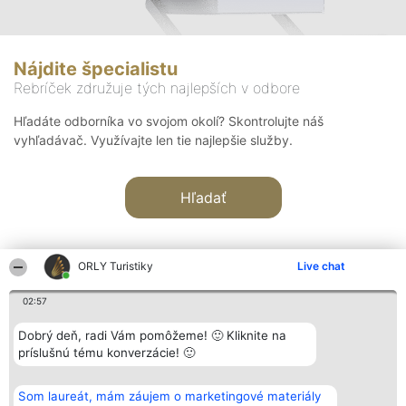
Nájdite špecialistu
Rebríček združuje tých najlepších v odbore
Hľadáte odborníka vo svojom okolí? Skontrolujte náš
vyhľadávač. Využívajte len tie najlepšie služby.
Hľadať
ORLY Turistiky
Live chat
02:57
Organizátor hodnotenia
Hodnotenie
Kontakt
Dobrý deň, radi Vám pomôžeme! 🙂 Kliknite na
Bright Side Solutions sp. z o.
Laureáti
Kontakt
príslušnú tému konverzácie! 🙂
o. sp. k.
Lista
ul. Ruska 22
wszystkich
Wrocław 50-079
Laureatów
Som laureát, mám záujem o marketingové materiály
KRS 0000749100 | Regon
Podmienky