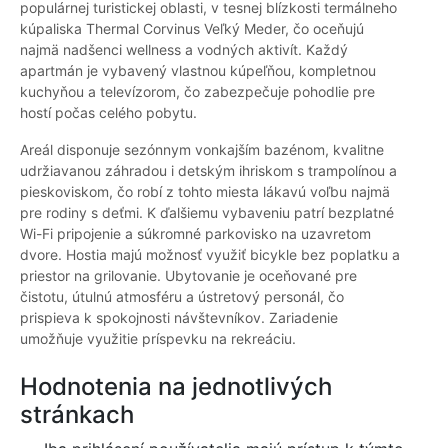
populárnej turistickej oblasti, v tesnej blízkosti termálneho
kúpaliska Thermal Corvinus Veľký Meder, čo oceňujú
najmä nadšenci wellness a vodných aktivít. Každý
apartmán je vybavený vlastnou kúpeľňou, kompletnou
kuchyňou a televízorom, čo zabezpečuje pohodlie pre
hostí počas celého pobytu.
Areál disponuje sezónnym vonkajším bazénom, kvalitne
udržiavanou záhradou i detským ihriskom s trampolínou a
pieskoviskom, čo robí z tohto miesta lákavú voľbu najmä
pre rodiny s deťmi. K ďalšiemu vybaveniu patrí bezplatné
Wi-Fi pripojenie a súkromné parkovisko na uzavretom
dvore. Hostia majú možnosť využiť bicykle bez poplatku a
priestor na grilovanie. Ubytovanie je oceňované pre
čistotu, útulnú atmosféru a ústretový personál, čo
prispieva k spokojnosti návštevníkov. Zariadenie
umožňuje využitie príspevku na rekreáciu.
Hodnotenia na jednotlivých
stránkach