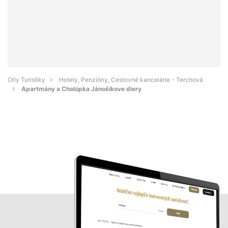
Orly Turistiky
Hotely, Penzióny, Cestovné kancelárie - Terchová
Apartmány a Chalúpka Jánošíkove diery