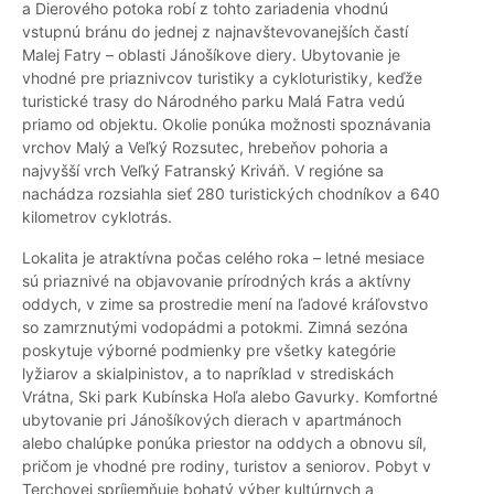
a Dierového potoka robí z tohto zariadenia vhodnú
vstupnú bránu do jednej z najnavštevovanejších častí
Malej Fatry – oblasti Jánošíkove diery. Ubytovanie je
vhodné pre priaznivcov turistiky a cykloturistiky, keďže
turistické trasy do Národného parku Malá Fatra vedú
priamo od objektu. Okolie ponúka možnosti spoznávania
vrchov Malý a Veľký Rozsutec, hrebeňov pohoria a
najvyšší vrch Veľký Fatranský Kriváň. V regióne sa
nachádza rozsiahla sieť 280 turistických chodníkov a 640
kilometrov cyklotrás.
Lokalita je atraktívna počas celého roka – letné mesiace
sú priaznivé na objavovanie prírodných krás a aktívny
oddych, v zime sa prostredie mení na ľadové kráľovstvo
so zamrznutými vodopádmi a potokmi. Zimná sezóna
poskytuje výborné podmienky pre všetky kategórie
lyžiarov a skialpinistov, a to napríklad v strediskách
Vrátna, Ski park Kubínska Hoľa alebo Gavurky. Komfortné
ubytovanie pri Jánošíkových dierach v apartmánoch
alebo chalúpke ponúka priestor na oddych a obnovu síl,
pričom je vhodné pre rodiny, turistov a seniorov. Pobyt v
Terchovej spríjemňuje bohatý výber kultúrnych a