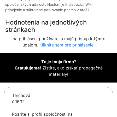
spoločenských udalostí. Hosťom je k dispozícii WiFi
pripojenie a súkromné parkovanie priamo v areáli.
Hodnotenia na jednotlivých
stránkach
Iba prihlásení používatelia majú prístup k týmto
údajom.
Kliknite sem pre prihlásenie.
To je tvoja firma
?
Gratulujeme!
Zistite, ako získať propagačné
materiály!
Terchová
č.1532
Pozrite si profil spoločnosti na