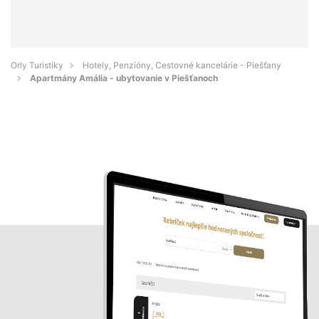
Orly Turistiky
Hotely, Penzióny, Cestovné kancelárie - Piešťany
Apartmány Amália - ubytovanie v Piešťanoch