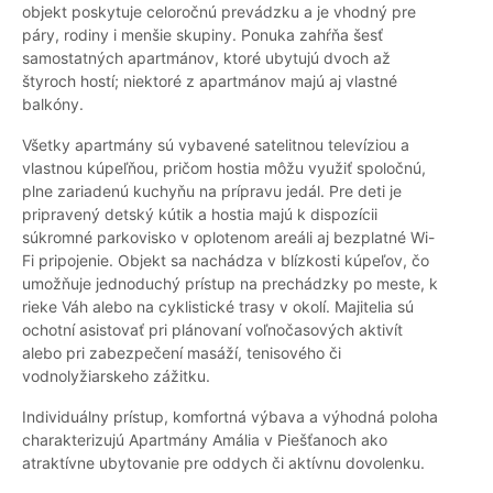
objekt poskytuje celoročnú prevádzku a je vhodný pre
páry, rodiny i menšie skupiny. Ponuka zahŕňa šesť
samostatných apartmánov, ktoré ubytujú dvoch až
štyroch hostí; niektoré z apartmánov majú aj vlastné
balkóny.
Všetky apartmány sú vybavené satelitnou televíziou a
vlastnou kúpeľňou, pričom hostia môžu využiť spoločnú,
plne zariadenú kuchyňu na prípravu jedál. Pre deti je
pripravený detský kútik a hostia majú k dispozícii
súkromné parkovisko v oplotenom areáli aj bezplatné Wi-
Fi pripojenie. Objekt sa nachádza v blízkosti kúpeľov, čo
umožňuje jednoduchý prístup na prechádzky po meste, k
rieke Váh alebo na cyklistické trasy v okolí. Majitelia sú
ochotní asistovať pri plánovaní voľnočasových aktivít
alebo pri zabezpečení masáží, tenisového či
vodnolyžiarskeho zážitku.
Individuálny prístup, komfortná výbava a výhodná poloha
charakterizujú Apartmány Amália v Piešťanoch ako
atraktívne ubytovanie pre oddych či aktívnu dovolenku.