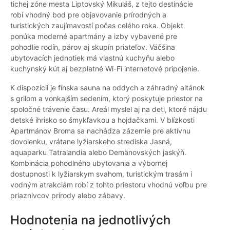
tichej zóne mesta Liptovský Mikuláš, z tejto destinácie
robí vhodný bod pre objavovanie prírodných a
turistických zaujímavostí počas celého roka. Objekt
ponúka moderné apartmány a izby vybavené pre
pohodlie rodín, párov aj skupín priateľov. Väčšina
ubytovacích jednotiek má vlastnú kuchyňu alebo
kuchynský kút aj bezplatné Wi-Fi internetové pripojenie.
K dispozícii je fínska sauna na oddych a záhradný altánok
s grilom a vonkajším sedením, ktorý poskytuje priestor na
spoločné trávenie času. Areál myslel aj na deti, ktoré nájdu
detské ihrisko so šmykľavkou a hojdačkami. V blízkosti
Apartmánov Broma sa nachádza zázemie pre aktívnu
dovolenku, vrátane lyžiarskeho strediska Jasná,
aquaparku Tatralandia alebo Demänovských jaskýň.
Kombinácia pohodlného ubytovania a výbornej
dostupnosti k lyžiarskym svahom, turistickým trasám i
vodným atrakciám robí z tohto priestoru vhodnú voľbu pre
priaznivcov prírody alebo zábavy.
Hodnotenia na jednotlivých