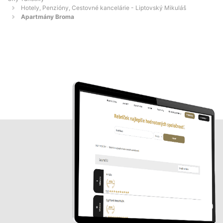
Hotely, Penzióny, Cestovné kancelárie - Liptovský Mikuláš
Apartmány Broma