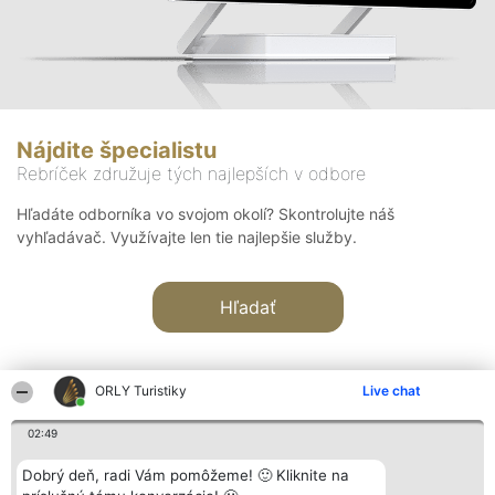
Nájdite špecialistu
Rebríček združuje tých najlepších v odbore
Hľadáte odborníka vo svojom okolí? Skontrolujte náš
vyhľadávač. Využívajte len tie najlepšie služby.
Hľadať
ORLY Turistiky
Live chat
02:49
Organizátor hodnotenia
Hodnotenie
Kontakt
Dobrý deň, radi Vám pomôžeme! 🙂 Kliknite na
Bright Side Solutions sp. z o.
Laureáti
Kontakt