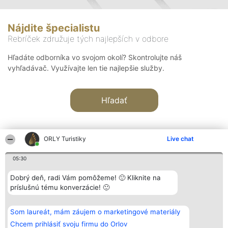
Nájdite špecialistu
Rebríček združuje tých najlepších v odbore
Hľadáte odborníka vo svojom okolí? Skontrolujte náš
vyhľadávač. Využívajte len tie najlepšie služby.
Hľadať
ORLY Turistiky
Live chat
05:30
Organizátor hodnotenia
Hodnotenie
Kontakt
Dobrý deň, radi Vám pomôžeme! 🙂 Kliknite na
Bright Side Solutions sp. z o.
Laureáti
Kontakt
príslušnú tému konverzácie! 🙂
o. sp. k.
Lista
ul. Ruska 22
wszystkich
Wrocław 50-079
Laureatów
Som laureát, mám záujem o marketingové materiály
KRS 0000749100 | Regon
Podmienky
381313360 | NIP 8943132676
Obchodné
Chcem prihlásiť svoju firmu do Orlov