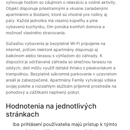
vyhovuje hosťom so záujmom o relaxáciu a vodné aktivity.
Objekt disponuje priestrannými a vkusne zariadenými
apartmánmi a štúdiami, ktoré sú vhodné pre rodiny aj
páry. Každá jednotka má vlastnú kúpeľňu a plne
vybavenú kuchynku, čím ponúka komfort domova a
možnosť vlastného stravovania.
Súčasťou vybavenia je bezplatné Wi-Fi pripojenie na
internet, pričom niektoré apartmány disponujú aj
balkónom alebo terasou s výhľadom do záhrady. K
dispozícii je udržiavaná záhrada so slnečnou terasou na
oddych, deti môžu využiť detské ihrisko s pieskoviskom a
trampolínou. Bezplatné súkromné parkovanie v uzavretom
areáli je zabezpečené. Apartmány Family vytvárajú vďaka
svojej polohe a rozsiahlym službám príjemné prostredie na
pohodový a zážitkami naplnený pobyt.
Hodnotenia na jednotlivých
stránkach
Iba prihlásení používatelia majú prístup k týmto