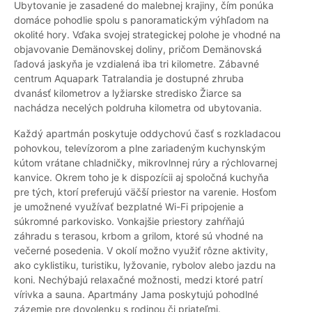
Ubytovanie je zasadené do malebnej krajiny, čím ponúka
domáce pohodlie spolu s panoramatickým výhľadom na
okolité hory. Vďaka svojej strategickej polohe je vhodné na
objavovanie Demänovskej doliny, pričom Demänovská
ľadová jaskyňa je vzdialená iba tri kilometre. Zábavné
centrum Aquapark Tatralandia je dostupné zhruba
dvanásť kilometrov a lyžiarske stredisko Žiarce sa
nachádza necelých poldruha kilometra od ubytovania.
Každý apartmán poskytuje oddychovú časť s rozkladacou
pohovkou, televízorom a plne zariadeným kuchynským
kútom vrátane chladničky, mikrovlnnej rúry a rýchlovarnej
kanvice. Okrem toho je k dispozícii aj spoločná kuchyňa
pre tých, ktorí preferujú väčší priestor na varenie. Hosťom
je umožnené využívať bezplatné Wi-Fi pripojenie a
súkromné parkovisko. Vonkajšie priestory zahŕňajú
záhradu s terasou, krbom a grilom, ktoré sú vhodné na
večerné posedenia. V okolí možno využiť rôzne aktivity,
ako cyklistiku, turistiku, lyžovanie, rybolov alebo jazdu na
koni. Nechýbajú relaxačné možnosti, medzi ktoré patrí
vírivka a sauna. Apartmány Jama poskytujú pohodlné
zázemie pre dovolenku s rodinou či priateľmi.