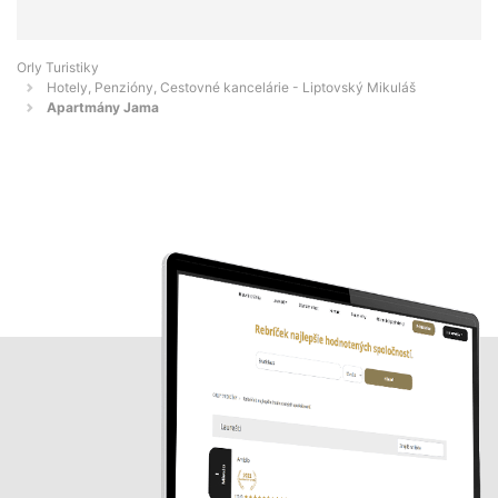
Orly Turistiky
Hotely, Penzióny, Cestovné kancelárie - Liptovský Mikuláš
Apartmány Jama