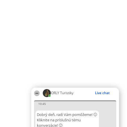
ORLY Turistiky
Live chat
10:45
Dobrý deň, radi Vám pomôžeme! 🙂
Kliknite na príslušnú tému
konverzácie! 🙂