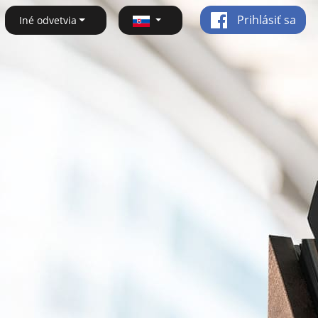
Prihlásiť sa
Iné odvetvia