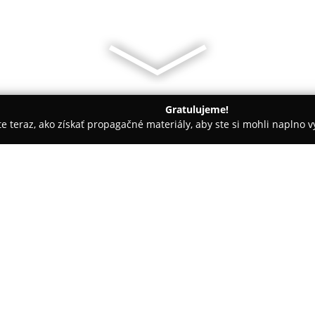
Gratulujeme!
ite teraz, ako získať propagačné materiály, aby ste si mohli naplno 
rie - Liptovská Teplá
Apartmány Janka + camp
O spoločnosti:
Apartmány Janka + camp
sa n
700 metrov od známeho aquapa
zariadenie kombinuje komfort a
podmienky pre dovolenku rôzn