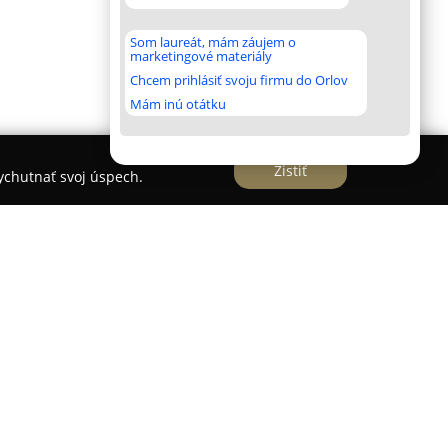
Som laureát, mám záujem o
marketingové materiály
Chcem prihlásiť svoju firmu do Orlov
Mám inú otátku
Zistiť
vychutnať svoj úspech.
achádzajú v malebnej obci Bešeňová, približne
rku Gino Paradise Bešeňová. Toto ubytovacie
 prírodné prostredie, čím vytvára optimálne
eho zamerania. Objekt ponúka široké spektrum