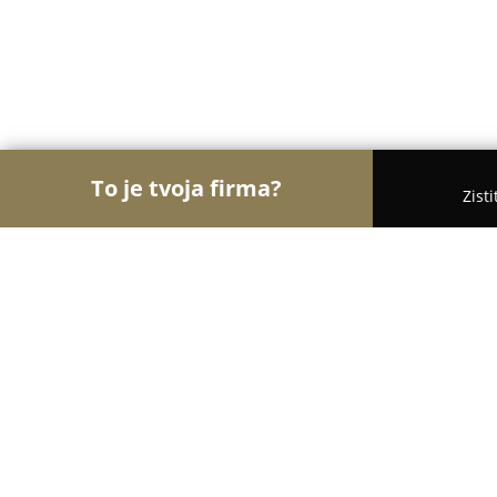
To je tvoja firma?
Zist
Orly Turistiky
Hotely, Penzióny, Cestovné kancelá
Apartmány Janka + camp