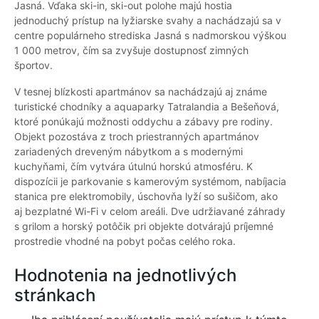
Jasná. Vďaka ski-in, ski-out polohe majú hostia
jednoduchý prístup na lyžiarske svahy a nachádzajú sa v
centre populárneho strediska Jasná s nadmorskou výškou
1 000 metrov, čím sa zvyšuje dostupnosť zimných
športov.
V tesnej blízkosti apartmánov sa nachádzajú aj známe
turistické chodníky a aquaparky Tatralandia a Bešeňová,
ktoré ponúkajú možnosti oddychu a zábavy pre rodiny.
Objekt pozostáva z troch priestranných apartmánov
zariadených dreveným nábytkom a s modernými
kuchyňami, čím vytvára útulnú horskú atmosféru. K
dispozícii je parkovanie s kamerovým systémom, nabíjacia
stanica pre elektromobily, úschovňa lyží so sušičom, ako
aj bezplatné Wi-Fi v celom areáli. Dve udržiavané záhrady
s grilom a horský potôčik pri objekte dotvárajú príjemné
prostredie vhodné na pobyt počas celého roka.
Hodnotenia na jednotlivých
stránkach