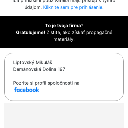
Iba prihlásení používatelia majú prístup k týmto
údajom.
Kliknite sem pre prihlásenie.
To je tvoja firma
?
Gratulujeme!
Zistite, ako získať propagačné
materiály!
Liptovský Mikuláš
Demänovská Dolina 197
Pozrite si profil spoločnosti na