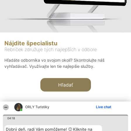
Nájdite špecialistu
Rebríček združuje tých najlepších v odbore
Hľadáte odborníka vo svojom okolí? Skontrolujte náš
vyhľadávač. Využívajte len tie najlepšie služby.
Hľadať
ORLY Turistiky
Live chat
04:18
Organizátor hodnotenia
Hodnotenie
Kontakt
Dobrý deň, radi Vám pomôžeme! 🙂 Kliknite na