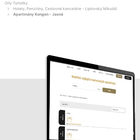
Orly Turistiky
Hotely, Penzióny, Cestovné kancelárie - Liptovský Mikuláš
Apartmány Kongen - Jasná