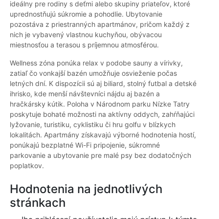
ideálny pre rodiny s deťmi alebo skupiny priateľov, ktoré
uprednostňujú súkromie a pohodlie. Ubytovanie
pozostáva z priestranných apartmánov, pričom každý z
nich je vybavený vlastnou kuchyňou, obývacou
miestnosťou a terasou s príjemnou atmosférou.
Wellness zóna ponúka relax v podobe sauny a vírivky,
zatiaľ čo vonkajší bazén umožňuje osvieženie počas
letných dní. K dispozícii sú aj biliard, stolný futbal a detské
ihrisko, kde menší návštevníci nájdu aj bazén a
hračkársky kútik. Poloha v Národnom parku Nízke Tatry
poskytuje bohaté možnosti na aktívny oddych, zahŕňajúci
lyžovanie, turistiku, cyklistiku či hru golfu v blízkych
lokalitách. Apartmány získavajú výborné hodnotenia hostí,
ponúkajú bezplatné Wi-Fi pripojenie, súkromné
parkovanie a ubytovanie pre malé psy bez dodatočných
poplatkov.
Hodnotenia na jednotlivých
stránkach