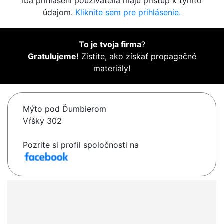
Iba prihlásení používatelia majú prístup k týmto
údajom.
Kliknite sem pre prihlásenie.
To je tvoja firma
?
Gratulujeme!
Zistite, ako získať propagačné
materiály!
Mýto pod Ďumbierom
Vŕšky 302
Pozrite si profil spoločnosti na