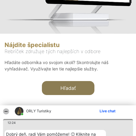
Nájdite špecialistu
Rebríček združuje tých najlepších v odbore
Hľadáte odborníka vo svojom okolí? Skontrolujte náš
vyhľadávač. Využívajte len tie najlepšie služby.
Hľadať
ORLY Turistiky
Live chat
12:24
Organizátor hodnotenia
Hodnotenie
Kontakt
Dobrý deň, radi Vám pomôžeme! 🙂 Kliknite na