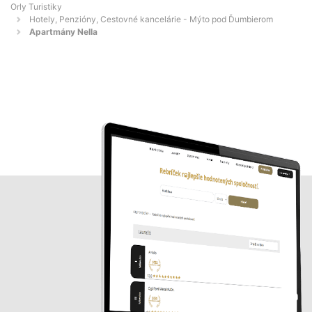
Orly Turistiky
Hotely, Penzióny, Cestovné kancelárie - Mýto pod Ďumbierom
Apartmány Nella